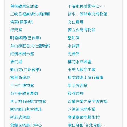
菁桐礦業生活館
下福市民活動中心-…
三峽長福巖清水祖師廟
淡水‧登峰魚丸博物館
侯硐(猴硐)坑
文山農場
行天宮
國立台灣博物館
明德樂園(已休業)
聖明宮
茶山房肥皂文化體驗館
水湳洞
紅樹林展示館
先嗇宮
夢幻湖
櫻花水車園區
鄞山寺(汀州會館)
玉美人觀光工廠
富貴角燈塔
原英商嘉士洋行倉庫
十三行博物館
新北投溫泉
茶花莊教育農園
錢穆故居
李天祿布袋戲文物館
淡蘭古道之金字碑古道
國定圓山考古遺址
八連溪休閒步道
新莊武聖廟
寶藏巖國際藝術村
蒙藏文物展示中心
橫山梯田(台北赤蛙…