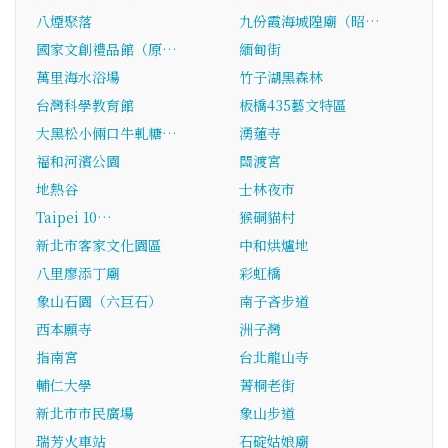
八煙聚落
九份霞海城隍廟（昭…
國家文創禮品館（原…
緬甸街
萬里海水浴場
竹子湖黑森林
台灣科學教育館
板橋435藝文特區
大黑松小倆口牛軋糖…
湧蓮寺
福和河濱公園
關渡宮
地熱谷
士林夜市
Taipei 10…
猴硐貓村
新北市客家文化園區
中和烘爐地
八里廖添丁廟
彩虹橋
象山石園（六巨石）
南子吝步道
西本願寺
洲子灣
指南宮
台北龍山寺
輔仁大學
菁桐老街
新北市市民廣場
象山步道
瑞芳火車站
石碇姑娘廟