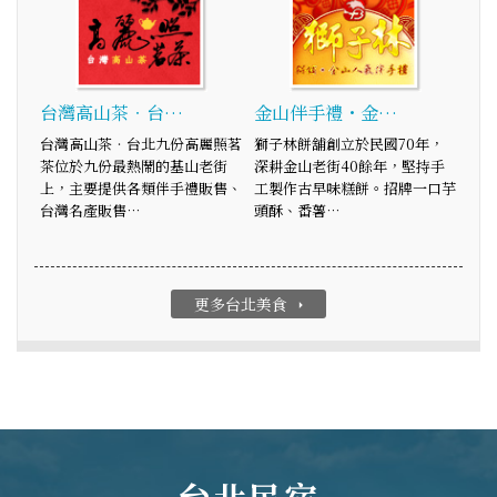
台灣高山茶‧台…
金山伴手禮・金…
台灣高山茶‧台北九份高麗照茗
獅子林餅舖創立於民國70年，
茶位於九份最熱鬧的基山老街
深耕金山老街40餘年，堅持手
上，主要提供各類伴手禮販售、
工製作古早味糕餅。招牌一口芋
台灣名產販售…
頭酥、番薯…
更多台北美食
arrow_right
台北民宿