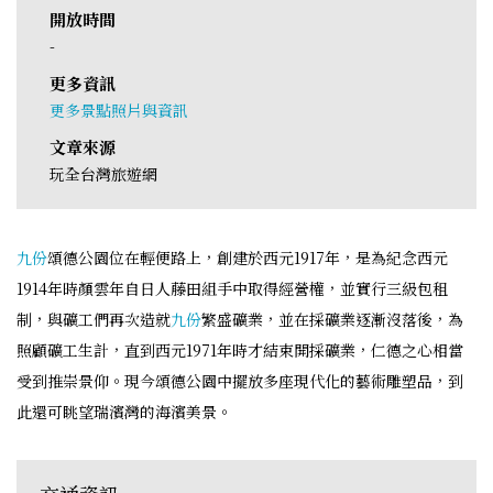
開放時間
-
更多資訊
更多景點照片與資訊
文章來源
玩全台灣旅遊網
九份
頌德公園位在輕便路上，創建於西元1917年，是為紀念西元
1914年時顏雲年自日人藤田組手中取得經營權，並實行三級包租
制，與礦工們再次造就
九份
繁盛礦業，並在採礦業逐漸沒落後，為
照顧礦工生計，直到西元1971年時才結束開採礦業，仁德之心相當
受到推崇景仰。現今頌德公園中擺放多座現代化的藝術雕塑品，到
此還可眺望瑞濱灣的海濱美景。