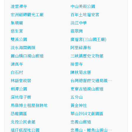
凌雲禪寺
中山美術公園
宏洲磁磚觀光工廠
百年土地福安宮
集順廟
淡江中學
慈生宮
翡翠灣
雙溪公園
廣福宮(三山國王廟)
淡水海關碼頭
阿里磅瀑布
麗山橋口親山廊道
三峽鎮歷史文物館
清真寺
接雲寺
白石村
陳秋菊古厝
林語堂故居
台灣總督府交通局鐵…
劍潭公園
更寮古道親山廊道
深坑母子樹
五分山
馬偕博士租屋發跡地
黃金神社
恐龍園區
華山1914文創園區
北投公民會館
忠義山廊道
塭仔底溼地公園
忠勇山、鯉魚山親山…