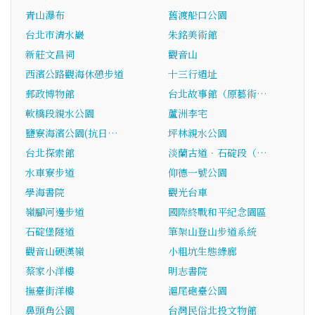
青山瀑布
舊渡船口公園
台北市清水巖
朱銘美術館
新莊文昌祠
觀音山
西濱公路觀海休憩步道
十三行遺址
郵政博物館
台北故事館（原藝術…
軟橋段親水公園
蘆洲李宅
鹽寮海濱公園(抗日…
坪林親水公園
台北探索館
淡蘭古道．石碇段（…
水車寮步道
仰德一號公園
學海書院
觀光台車
嶺腳河邊步道
國際終戰和平紀念園區
石碇堡隧道
筆架山登山步道系統
觀音山硬漢嶺
小粗坑生態綠廊
蔡家小洋樓
明志書院
撫臺街洋樓
滬尾砲臺公園
鼻頭角公園
台灣民俗北投文物館