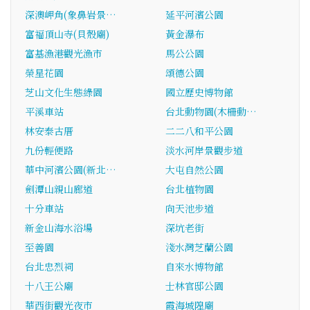
深澳岬角(象鼻岩景…
延平河濱公園
富福頂山寺(貝殼廟)
黃金瀑布
富基漁港觀光漁市
馬公公園
榮星花園
頌德公園
芝山文化生態綠園
國立歷史博物館
平溪車站
台北動物園(木柵動…
林安泰古厝
二二八和平公園
九份輕便路
淡水河岸景觀步道
華中河濱公園(新北…
大屯自然公園
劍潭山親山廊道
台北植物園
十分車站
向天池步道
新金山海水浴場
深坑老街
至善園
淺水灣芝蘭公園
台北忠烈祠
自來水博物館
十八王公廟
士林官邸公園
華西街觀光夜市
霞海城隍廟