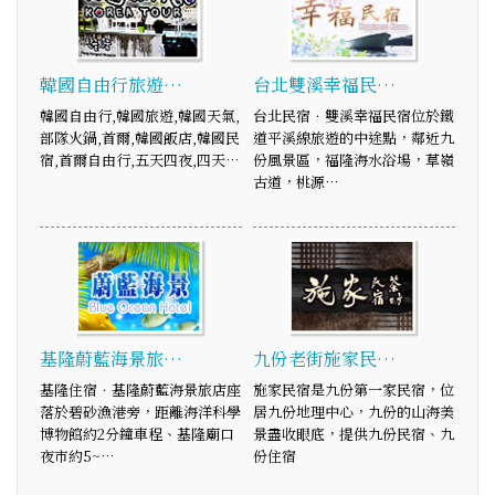
韓國自由行旅遊…
台北雙溪幸福民…
韓國自由行,韓國旅遊,韓國天氣,
台北民宿．雙溪幸福民宿位於鐵
部隊火鍋,首爾,韓國飯店,韓國民
道平溪線旅遊的中途點，鄰近九
宿,首爾自由行,五天四夜,四天…
份風景區，福隆海水浴場，草嶺
古道，桃源…
基隆蔚藍海景旅…
九份老街施家民…
基隆住宿．基隆蔚藍海景旅店座
施家民宿是九份第一家民宿，位
落於碧砂漁港旁，距離海洋科學
居九份地理中心，九份的山海美
博物館約2分鐘車程、基隆廟口
景盡收眼底，提供九份民宿、九
夜市約5~…
份住宿