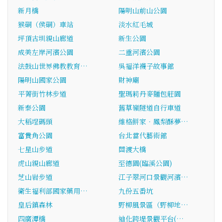
新月橋
陽明山前山公園
猴硐（侯硐）車站
淡水紅毛城
坪頂古圳親山廊道
新生公園
成美左岸河濱公園
二重河濱公園
法鼓山世界佛教教育…
吳福洋襪子故事館
陽明山國家公園
財神廟
平菁街竹林步道
聖瑪莉丹麥麵包莊園
新泰公園
舊草嶺隧道自行車道
大稻埕碼頭
維格餅家‧鳳梨酥夢…
富貴角公園
台北當代藝術館
七星山步道
關渡大橋
虎山親山廊道
至德園(臨溪公園)
芝山岩步道
江子翠河口景觀河濱…
衛生福利部國家藥用…
九份五番坑
皇后鎮森林
野柳風景區（野柳地…
四廣潭橋
迪化跨堤景觀平台(…