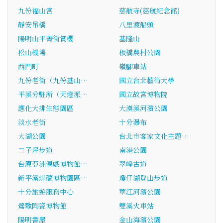
九份福山宮
慈航寺(慈航紀念館)
靜安吊橋
八里渡船頭
陽明山平菁街賞櫻
基隆山
松山機場
板橋農村公園
西門町
嶺腳車站
九份老街（九份基山…
國立台北藝術大學
平溪分駐所（天燈派…
國立故宮博物院
應化大排生態園區
大漢溪河濱公園
淡水老街
十分瀑布
大湖公園
台北市客家文化主題…
二子坪步道
南港公園
台原亞洲偶戲博物館…
翠峰古道
新平溪煤礦博物園區…
瓊仔湖登山步道
十分旅遊服務中心
華江河濱公園
鶯歌陶瓷博物館
雙溪火車站
陽明書屋
金山海濱公園