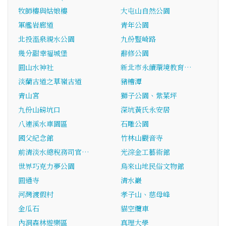
牧師樓與姑娘樓
大屯山自然公園
軍艦岩廊道
青年公園
北投溫泉親水公園
九份豎崎路
幾分甜幸福城堡
辭修公園
圓山水神社
新北市永續環境教育…
淡蘭古道之草嶺古道
豬槽潭
青山宮
獅子公園、紫菜坪
九份山磅坑口
深坑黃氏永安居
八連溪水車園區
石雕公園
國父紀念館
竹林山觀音寺
前清淡水總稅務司官…
光淙金工藝術館
世界巧克力夢公園
烏來山地民俗文物館
圓通寺
清水巖
河灣渡假村
孝子山、慈母峰
金瓜石
貓空纜車
內洞森林遊樂區
真理大學