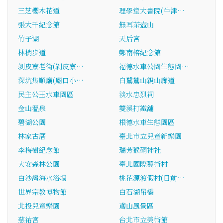
三芝櫻木花道
理學堂大書院(牛津…
張大千紀念館
無耳茶壺山
竹子湖
天后宮
林梢步道
鄭南榕紀念館
剝皮寮老街(剝皮寮…
福德水車公園生態園…
深坑集順廟(廟口小…
白鷺鷥山親山廊道
民主公王水車園區
淡水忠烈祠
金山溫泉
雙溪打鐵舖
碧湖公園
根德水車生態園區
林家古厝
臺北市立兒童新樂園
李梅樹紀念館
瑞芳猴硐神社
大安森林公園
臺北國際藝術村
白沙灣海水浴場
桃花源渡假村(目前…
世界宗教博物館
白石湖吊橋
北投兒童樂園
鳶山風景區
慈祐宮
台北市立美術館