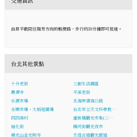
交通資訊
由昇平戲院往瑞芳方向的輕便路，步行約10分鐘即可抵達。
台北其他景點
十分老街
三創生活園區
農禪寺
平溪老街
水源市場
北海岸濱海公路
永樂市場・大稻程廣場
台北市立天文科學教…
四四南村
重新橋觀光市集(二…
迪化街
饒河街觀光夜市
佛光山金光明寺
天母古道觀光廊道