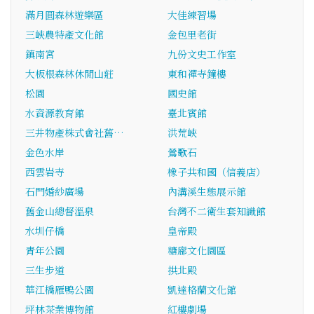
滿月圓森林遊樂區
大佳練習場
三峽農特產文化館
金包里老街
鎮南宮
九份文史工作室
大板根森林休閒山莊
東和禪寺鐘樓
松園
國史館
水資源教育館
臺北賓館
三井物產株式會社舊…
洪荒峽
金色水岸
鶯歌石
西雲岩寺
橡子共和國（信義店）
石門婚紗廣場
內溝溪生態展示館
舊金山總督溫泉
台灣不二衛生套知識館
水圳仔橋
皇帝殿
青年公園
糖廍文化園區
三生步道
拱北殿
華江橋雁鴨公園
凱達格蘭文化館
坪林茶業博物館
紅樓劇場