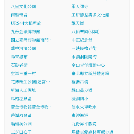
八里文化公園
承天禪寺
南雅奇岩
工研酢益壽多文化館
URS44大稻埕故…
擎天崗
九份金礦博物館
八仙樂園(休園)
國立臺灣博物館南門…
中正紀念堂
華中河濱公園
三峽民權老街
烏來瀑布
水湳洞陰陽海
石碇老街
金山青年活動中心
空軍三重一村
臺北縣立新莊體育場
花博新生公園(迷宮…
觀瀑吊橋
新海人工濕地
麟山鼻步道
馬槽溫泉區
濂洞國小
黃金博物館黃金博物…
淡水火車吃水
碧潭風景區
東澳漁港
蝙蝠洞公園
九份昇平戲院
三芝田心子
馬偕真愛森林療癒步道