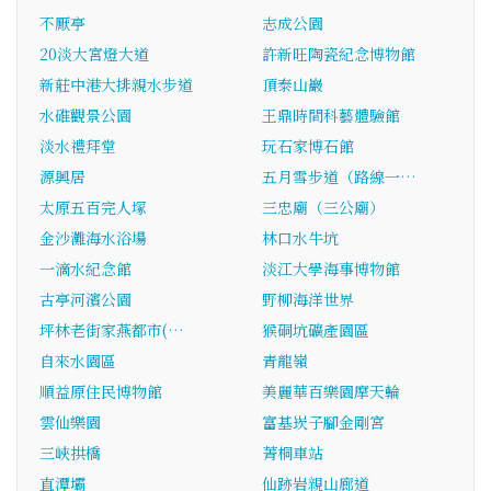
不厭亭
志成公園
20淡大宮燈大道
許新旺陶瓷紀念博物館
新莊中港大排親水步道
頂泰山巖
水碓觀景公園
王鼎時間科藝體驗館
淡水禮拜堂
玩石家博石館
源興居
五月雪步道（路線一…
太原五百完人塚
三忠廟（三公廟）
金沙灘海水浴場
林口水牛坑
一滴水紀念館
淡江大學海事博物館
古亭河濱公園
野柳海洋世界
坪林老街家燕都市(…
猴硐坑礦產園區
自來水園區
青龍嶺
順益原住民博物館
美麗華百樂園摩天輪
雲仙樂園
富基崁子腳金剛宮
三峽拱橋
菁桐車站
直潭壩
仙跡岩親山廊道