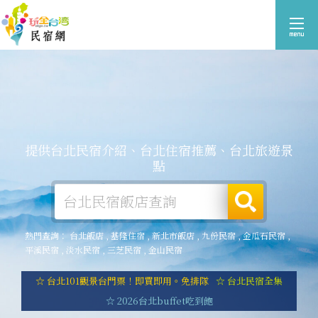
提供台北民宿介紹、台北住宿推薦、台北旅遊景
點
熱門查詢：
台北飯店
,
基隆住宿
,
新北市飯店
,
九份民宿
,
金瓜石民宿
,
平溪民宿
,
淡水民宿
,
三芝民宿
,
金山民宿
☆ 台北101觀景台門票！即買即用。免排隊
☆ 台北民宿全集
☆ 2026台北buffet吃到飽