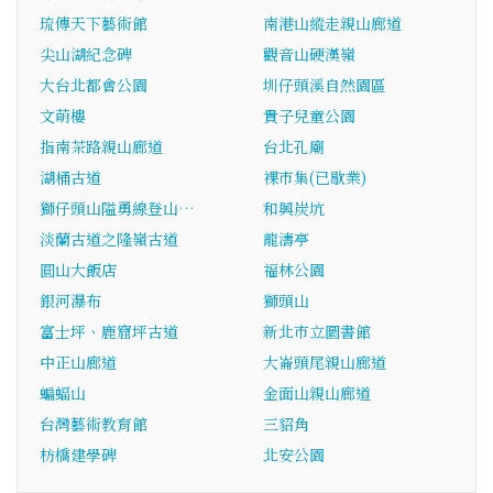
琉傳天下藝術館
南港山縱走親山廊道
尖山湖紀念碑
觀音山硬漢嶺
大台北都會公園
圳仔頭溪自然園區
文萌樓
貴子兒童公園
指南茶路親山廊道
台北孔廟
湖桶古道
裸市集(已歇業)
獅仔頭山隘勇線登山…
和興炭坑
淡蘭古道之隆嶺古道
龍濤亭
圓山大飯店
福林公園
銀河瀑布
獅頭山
富士坪、鹿窟坪古道
新北市立圖書館
中正山廊道
大崙頭尾親山廊道
蝙蝠山
金面山親山廊道
台灣藝術教育館
三貂角
枋橋建學碑
北安公園