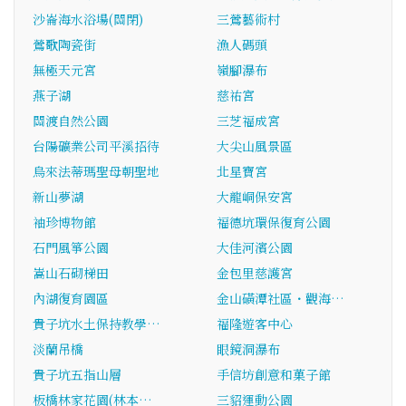
沙崙海水浴場(關閉)
三鶯藝術村
鶯歌陶瓷街
漁人碼頭
無極天元宮
嶺腳瀑布
燕子湖
慈祐宮
關渡自然公園
三芝福成宮
台陽礦業公司平溪招待
大尖山風景區
烏來法蒂瑪聖母朝聖地
北星寶宮
新山夢湖
大龍峒保安宮
袖珍博物館
福德坑環保復育公園
石門風箏公園
大佳河濱公園
嵩山石砌梯田
金包里慈護宮
內湖復育園區
金山磺潭社區・觀海…
貴子坑水土保持教學…
福隆遊客中心
淡蘭吊橋
眼鏡洞瀑布
貴子坑五指山層
手信坊創意和菓子館
板橋林家花園(林本…
三貂運動公園