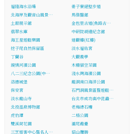
福隆海水浴場
姜子寮絕壁步道
北海岸及觀音山風景…
馬偕醫館
土銀展示館
金包里古道(魚路古…
翡翠水庫
中研院胡適紀念館
海王星遊艇樂園
達觀樓(紅樓)
挖子尾自然保留區
淡水福佑宮
丁蘭谷
大觀義學
親情河濱公園
木柵貓空茶園
八二三紀念公園(中…
淺水灣海濱公園
洛德城堡
龍洞南口海洋公園
保安宮
石門洞風景區暨遊艇…
淡水龍山寺
台北市成功高中昆蟲…
北投溫泉博物館
老梅綠石槽
虎豹潭
二格公園
雙溪荷花園
滬尾礮臺
三芝遊客中心暨名人…
貂山攬勝