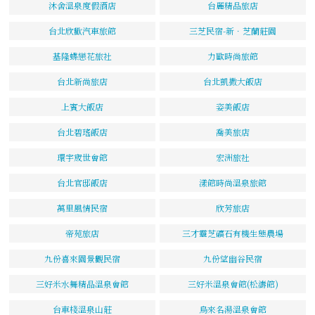
沐舍溫泉度假酒店
台麗精品旅店
台北欣歡汽車旅館
三芝民宿-新．芝蘭莊園
基隆蝶戀花旅社
力歐時尚旅館
台北新尚旅店
台北凱撒大飯店
上賓大飯店
姿美飯店
台北碧瑤飯店
喬美旅店
環宇宬世會館
宏洲旅社
台北官邸飯店
漾館時尚溫泉旅館
萬里風情民宿
欣芳旅店
帝苑旅店
三才靈芝礦石有機生態農場
九份喜來園景觀民宿
九份望幽谷民宿
三好米水舞精品溫泉會館
三好米溫泉會館(松濤館)
台車棧溫泉山莊
烏來名湯溫泉會館