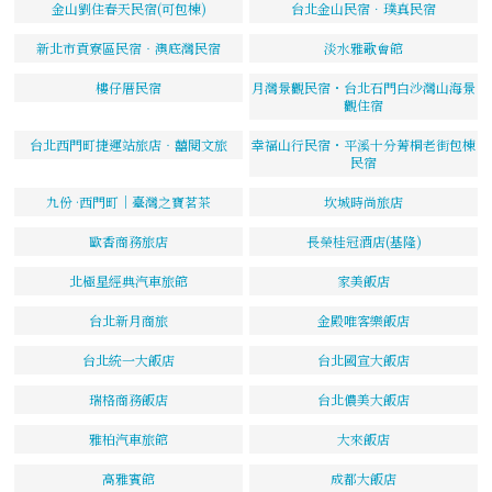
金山劉住春天民宿(可包棟)
台北金山民宿．璞真民宿
新北市貢寮區民宿‧澳底灣民宿
淡水雅歌會館
樓仔厝民宿
月灣景觀民宿・台北石門白沙灣山海景
觀住宿
台北西門町捷運站旅店‧囍閱文旅
幸福山行民宿・平溪十分菁桐老街包棟
民宿
九份 ·西門町｜臺灣之寶茗茶
坎城時尚旅店
歐香商務旅店
長榮桂冠酒店(基隆)
北極星經典汽車旅館
家美飯店
台北新月商旅
金殿唯客樂飯店
台北統一大飯店
台北國宣大飯店
瑞格商務飯店
台北儂美大飯店
雅柏汽車旅館
大來飯店
高雅賓館
成都大飯店