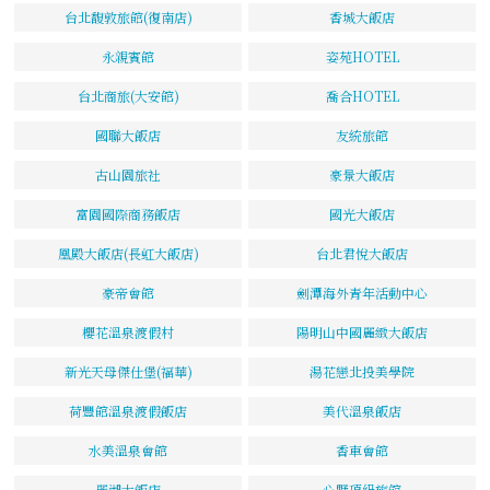
台北馥敦旅館(復南店)
香城大飯店
永親賓館
姿苑HOTEL
台北商旅(大安館)
喬合HOTEL
國聯大飯店
友統旅館
古山園旅社
豪景大飯店
富園國際商務飯店
國光大飯店
凰殿大飯店(長虹大飯店)
台北君悅大飯店
豪帝會館
劍潭海外青年活動中心
櫻花溫泉渡假村
陽明山中國麗緻大飯店
新光天母傑仕堡(福華)
湯花戀北投美學院
荷豐館溫泉渡假飯店
美代溫泉飯店
水美溫泉會館
香車會館
麗湖大飯店
心墅頂級旅館