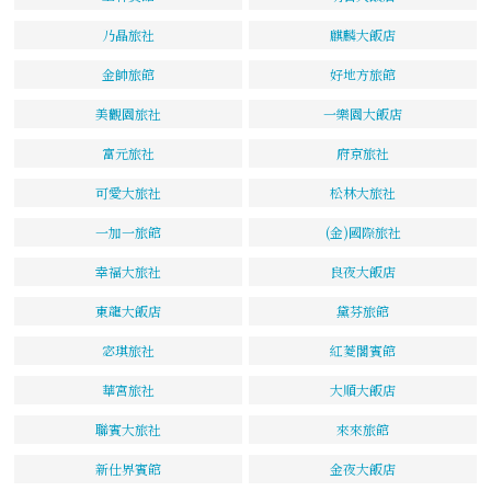
乃晶旅社
麒麟大飯店
金帥旅館
好地方旅館
美觀園旅社
一樂園大飯店
富元旅社
府京旅社
可愛大旅社
松林大旅社
一加一旅館
(金)國際旅社
幸福大旅社
良夜大飯店
東龍大飯店
黛芬旅館
宓琪旅社
紅菱閣賓館
華宮旅社
大順大飯店
聯賓大旅社
來來旅館
新仕界賓館
金夜大飯店