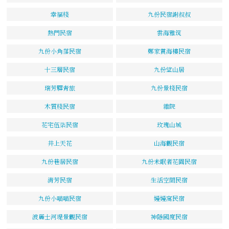
幸福棧
九份民宿謝叔叔
熱門民宿
雲海雅筑
九份小角落民宿
鄭家賞海樓民宿
十三層民宿
九份望山居
瑞芳驛青旅
九份景棧民宿
木質棧民宿
雜院
花宅伍柒民宿
玫瑰山城
井上天花
山海觀民宿
九份巷居民宿
九份未眠者花園民宿
清芳民宿
生活空間民宿
九份小喵喵民宿
嫚嫚窩民宿
波麗士河堤景觀民宿
神隱國度民宿