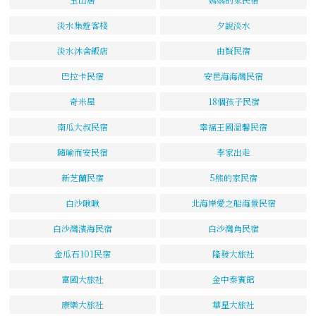
淡水集遊客棧
夕說淡水
淡水沐舍飯店
由賢民宿
巴拉卡民宿
安邑海海灣民宿
奇米屋
18個孩子民宿
南瓜大叔民宿
幸福王國溫馨民宿
隨喻而安民宿
李家出走
新芝蘭民宿
5熊的家民宿
白沙啾啾
北海岸愛之船海景民宿
白沙灣濱海民宿
白沙灣角民宿
金瓜石101民宿
隆發大旅社
富國大旅社
金中泰賓館
康樂大旅社
華星大旅社