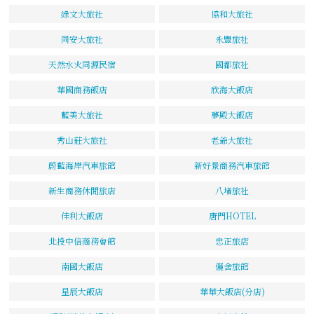
綠文大旅社
協和大旅社
同安大旅社
永豐旅社
天然水火同源民宿
國都旅社
華國商務飯店
欣海大飯店
藍美大旅社
夢殿大飯店
秀山莊大旅社
老爺大旅社
蔚藍海岸汽車旅館
新好景商務汽車旅館
新生商務休閒旅店
八堵旅社
佳利大飯店
唐門HOTEL
北投中信商務會館
忠正旅店
南國大飯店
儷舍旅館
星辰大飯店
華華大飯店(分店)