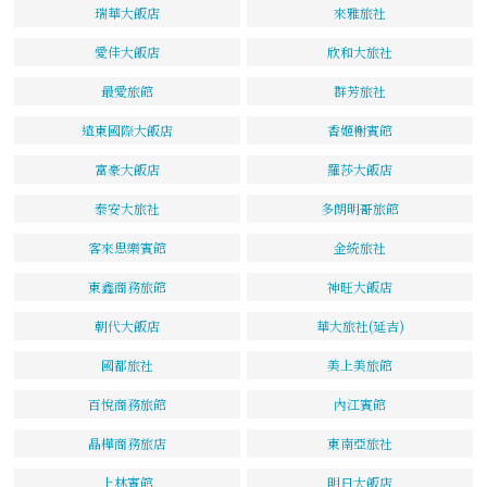
瑞華大飯店
來雅旅社
愛佳大飯店
欣和大旅社
最愛旅館
群芳旅社
遠東國際大飯店
香姬榭賓館
富豪大飯店
羅莎大飯店
泰安大旅社
多朗明哥旅館
客來思樂賓館
金統旅社
東鑫商務旅館
神旺大飯店
朝代大飯店
華大旅社(延吉)
國都旅社
美上美旅館
百悅商務旅館
內江賓館
晶樺商務旅店
東南亞旅社
上林賓館
明日大飯店