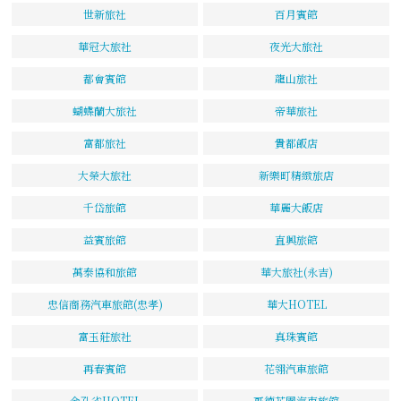
世新旅社
百月賓館
華冠大旅社
夜光大旅社
都會賓館
龍山旅社
蝴蝶蘭大旅社
帝華旅社
富都旅社
貴都飯店
大榮大旅社
新樂町精緻旅店
千岱旅館
華麗大飯店
益賓旅館
直興旅館
萬泰協和旅館
華大旅社(永吉)
忠信商務汽車旅館(忠孝)
華大HOTEL
富玉莊旅社
真珠賓館
再春賓館
花翎汽車旅館
金孔雀HOTEL
哥德花園汽車旅館