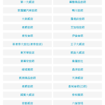
第一大飯店
麗雅精品旅館
紫羅蘭汽車旅館
鴨川旅館
大新飯店
羅曼詩旅館
豪爵旅館
芝加格旅館
豪悅會館
伊倫會館
新豪泰大旅社(豪泰旅店)
王子大飯店
東芳蒂旅店
凱旋大飯店
富麗安旅館
喬儷旅社
緒遠賓館
森洋旅館
凱微精品旅館
天津飯店
豪爵旅館
香城會館(江館)
國賓大飯店
泰和賓館
密都飯店
六福客棧