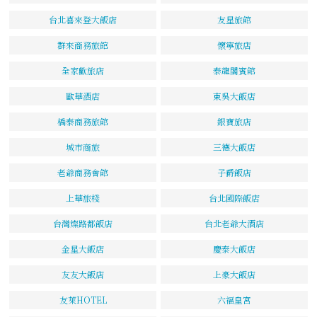
台北喜來登大飯店
友星旅館
群來商務旅館
懷寧旅店
全家歡旅店
泰龍閣賓館
歐華酒店
東吳大飯店
橋泰商務旅館
銀寶旅店
城市商旅
三德大飯店
老爺商務會館
子爵飯店
上華旅棧
台北國際飯店
台灣燦路都飯店
台北老爺大酒店
金星大飯店
慶泰大飯店
友友大飯店
上豪大飯店
友萊HOTEL
六福皇宮