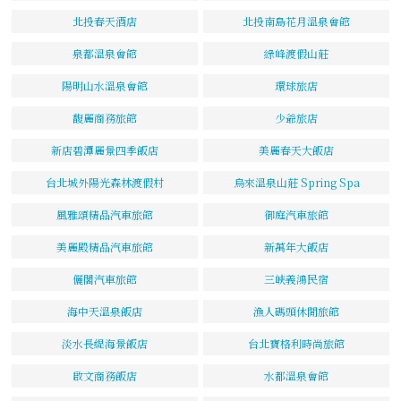
北投春天酒店
北投南島花月溫泉會館
泉都溫泉會館
綠峰渡假山莊
陽明山水溫泉會館
環球旅店
馥麗商務旅館
少爺旅店
新店碧潭麗景四季飯店
美麗春天大飯店
台北城外陽光森林渡假村
烏來溫泉山莊 Spring Spa
風雅頌精品汽車旅館
御庭汽車旅館
美麗殿精品汽車旅館
新萬年大飯店
儷閣汽車旅館
三峽義鴻民宿
海中天溫泉飯店
漁人碼頭休閒旅館
淡水長緹海景飯店
台北寶格利時尚旅館
啟文商務飯店
水都溫泉會館