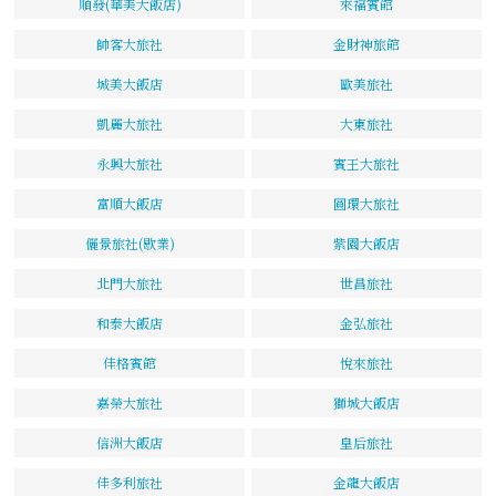
順發(華美大飯店)
來福賓館
帥客大旅社
金財神旅館
城美大飯店
歐美旅社
凱麗大旅社
大東旅社
永興大旅社
賓王大旅社
富順大飯店
圓環大旅社
儷景旅社(歇業)
紫園大飯店
北門大旅社
世昌旅社
和泰大飯店
金弘旅社
佳格賓館
悅來旅社
嘉榮大旅社
獅城大飯店
信洲大飯店
皇后旅社
佳多利旅社
金龍大飯店