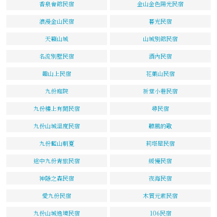
香泉會館民宿
金山金色陽光民宿
浪漫金山民宿
暮光民宿
天籟山城
山城別館民宿
名流別墅民宿
酒內民宿
趣山上民宿
花菓山民宿
九份庭院
祈堂小巷民宿
九份樓上有閒民宿
尋民宿
九份山城溫度民宿
聽風的歌
九份藍山朝夏
莉塔屋民宿
途中九份青旅民宿
緩慢民宿
神隱之森民宿
夜海民宿
愛九份民宿
木質元素民宿
九份山城逸境民宿
106民宿