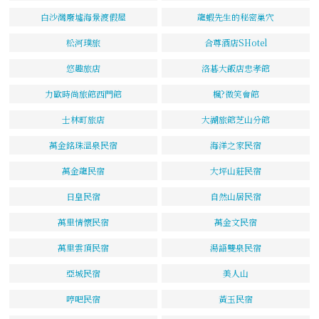
白沙灣廢墟海景渡假屋
龍蝦先生的秘密巢穴
松河璞旅
合尊酒店SHotel
悠趣旅店
洛碁大飯店忠孝館
力歐時尚旅館西門館
楓?微笑會館
士林町旅店
大湖旅館芝山分館
萬金銘珠溫泉民宿
海洋之家民宿
萬金龍民宿
大坪山莊民宿
日皇民宿
自然山居民宿
萬里情懷民宿
萬金文民宿
萬里雲頂民宿
湯語雙泉民宿
亞城民宿
美人山
哼吧民宿
黃玉民宿