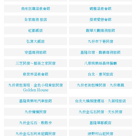
烏來巨龍溫泉會館
鶴雅溫泉會館
全家商務 旅店
探索愛戀會館
虹都飯店
馥華大觀商務旅館
弘宮大飯店
九份市下巷民宿
安盛商務旅館
基隆住宿．馥嘉商務旅館
三芝民宿～藝術之家民宿
八里桃樂絲森林餐廳
泉世界溫泉會館
台北‧意芙旅店
九份背包客棧．金色小棧青旅民宿
九份老街包棟民宿‧九份惠風
Golden House
基隆美樂地汽車旅館
台北大橋頭捷運站‧久居棧旅店
九份慢慢民宿
九份金瓜石民宿‧天水民宿
九份金瓜石‧散散步
基隆華都飯店
九份金瓜石利未莊園民宿
綠野村山莊民宿