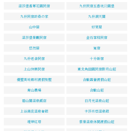
溫莎堡香草花園民宿
九份民宿五番坑公園堡
九份民宿許桑の家
九份洞天閣
山中居
好萊屋
溫莎堡景觀民宿
金石客棧民宿
悠然居
寬宿
九份老舍民宿
十分新宿
上山快樂民宿
東北角田園民宿醉月山莊
優聖美地鄉村渡假別墅
合歡露營渡假山莊
青山農場
合歡山莊
碧山閣溫泉飯店
日月光溫泉山莊
上谷清流溫泉會館
卡莎米亞溫泉館
堤岸紅塔
雲景溫泉休閒渡假山莊