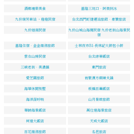
酒鄉埔里美食
基隆三坑口‧阿微剉冰
九份瑞芳車站 ・橙橙民宿
台北西門町捷運站旅館‧豪贊旅店
九份迦南民宿
九份山城山海灣民宿·九份老街山海景民
宿
基隆住宿．金金商務旅館
士林夜市B1-長林記大餅包小餅
雲在山房民宿
台北綠蒂飯店
三峽老街．美濃鎮
東門旅店
愛芝園旅館
岩漿漢方麻辣火鍋
海華休閒別墅
板橋百麗飯店
海洋深呼吸
山月景緻旅館
華帥海景飯店
萬仕達海景旅店
柯達大飯店
天成大飯店
百花商務旅館
名邑旅店