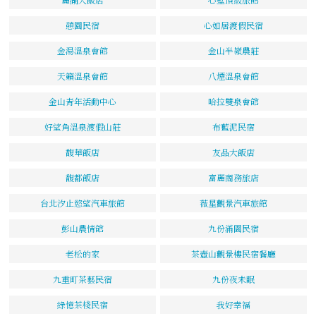
憩園民宿
心如居渡假民宿
金湯溫泉會館
金山半嶺農莊
天籟溫泉會館
八煙溫泉會館
金山青年活動中心
哈拉雙泉會館
好望角溫泉渡假山莊
布藍泥民宿
馥華飯店
友品大飯店
馥都飯店
富麗商務旅店
台北汐止慾望汽車旅館
薇星觀景汽車旅館
彭山農情館
九份滿園民宿
老松的家
茶壺山觀景樓民宿餐廳
九重町茶藝民宿
九份夜未眠
綠憶茶棧民宿
我好幸福