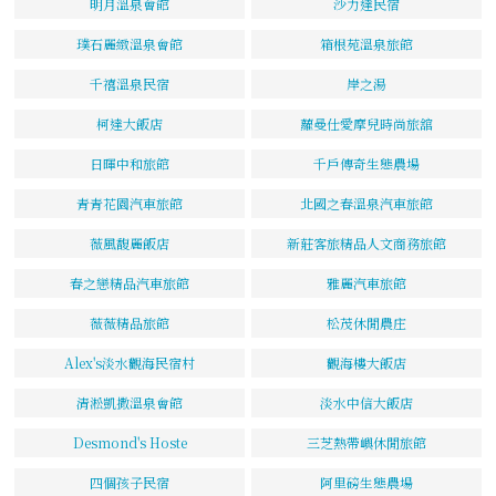
明月溫泉會館
沙力達民宿
璞石麗緻溫泉會館
箱根苑溫泉旅館
千禧溫泉民宿
岸之湯
柯達大飯店
蘿曼仕愛摩兒時尚旅舘
日暉中和旅館
千戶傳奇生態農場
青青花園汽車旅館
北國之春溫泉汽車旅館
薇風馥麗飯店
新莊客旅精品人文商務旅館
春之戀精品汽車旅館
雅麗汽車旅館
薇薇精品旅館
松茂休閒農庄
Alex's淡水觀海民宿村
觀海樓大飯店
清淞凱撒溫泉會館
淡水中信大飯店
Desmond's Hoste
三芝熱帶嶼休閒旅館
四個孩子民宿
阿里磅生態農場