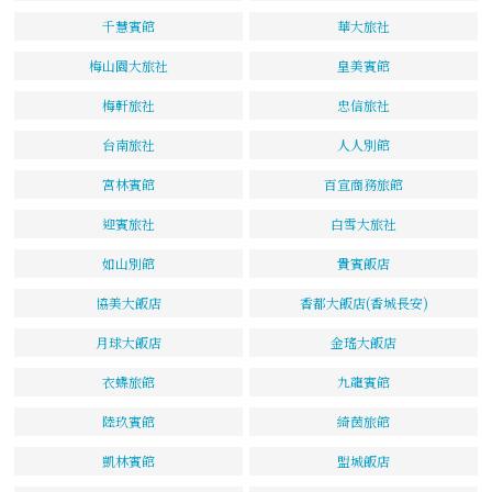
千慧賓館
華大旅社
梅山園大旅社
皇美賓館
梅軒旅社
忠信旅社
台南旅社
人人別館
宮林賓館
百宣商務旅館
迎賓旅社
白雪大旅社
如山別館
貴賓飯店
協美大飯店
香都大飯店(香城長安)
月球大飯店
金瑤大飯店
衣蝶旅館
九龍賓館
陸玖賓館
綺茵旅館
凱林賓館
盟城飯店