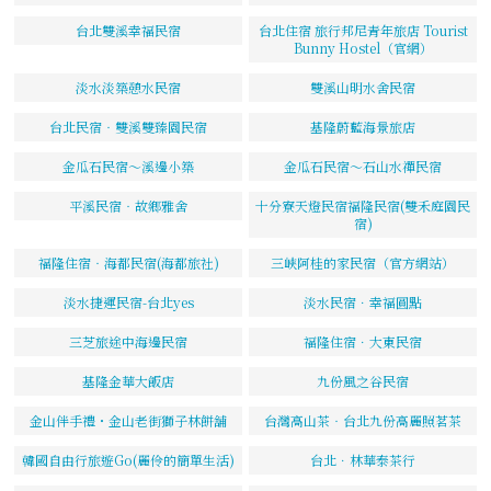
台北雙溪幸福民宿
台北住宿 旅行邦尼青年旅店 Tourist
Bunny Hostel（官網）
淡水淡築憩水民宿
雙溪山明水舍民宿
台北民宿‧雙溪雙臻園民宿
基隆蔚藍海景旅店
金瓜石民宿～溪邊小築
金瓜石民宿～石山水禪民宿
平溪民宿‧故鄉雅舍
十分寮天燈民宿福隆民宿(雙禾庭園民
宿)
福隆住宿‧海都民宿(海都旅社)
三峽阿桂的家民宿（官方網站）
淡水捷運民宿-台北yes
淡水民宿．幸福圓點
三芝旅途中海邊民宿
福隆住宿．大東民宿
基隆金華大飯店
九份風之谷民宿
金山伴手禮・金山老街獅子林餅舖
台灣高山茶‧台北九份高麗照茗茶
韓國自由行旅遊Go(麗伶的簡單生活)
台北．林華泰茶行