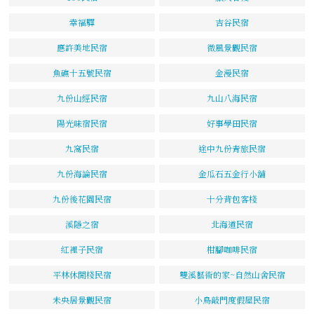
幸福驛
吉谷民宿
應許美地民宿
微風景觀民宿
魚礁十五號民宿
金漫民宿
九份山經民宿
九山八海民宿
陽光味宿民宿
好事學田民宿
九窩民宿
途中九份青旅民宿
九份海論民宿
金瓜石五金行小舖
九份後花園民宿
十分背包客棧
溪隱之宿
北海道民宿
紅裡子民宿
柑腳咖啡民宿
平林休閒棧民宿
雙溪藝術的家~自然山舍民宿
未央居景觀民宿
小鳥敲門度假屋民宿