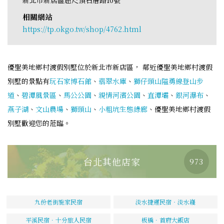
相關網站
https://tp.okgo.tw/shop/4762.html
優聖美地鄉村渡假別墅位於新北市新店區， 鄰近優聖美地鄉村渡假
別墅的景點有
玩石家博石館
、
翡翠水庫
、
獅仔頭山隘勇線登山步
道
、
碧潭風景區
、
馬公公園
、
親情河濱公園
、
直潭壩
、
銀河瀑布
、
燕子湖
、
文山農場
、
獅頭山
、
小粗坑生態綠廊
、優聖美地鄉村渡假
別墅歡迎您的蒞臨。
台北其他店家
973
九份老街施家民宿
淡水捷運民宿‧淡水嶘
平溪民宿．十分旅人民宿
板橋．首府大飯店