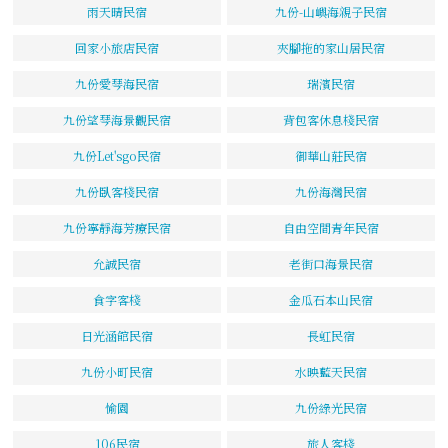
雨天晴民宿
九份-山嶼海親子民宿
回家小旅店民宿
夾腳拖的家山居民宿
九份愛琴海民宿
瑞濱民宿
九份望琴海景觀民宿
背包客休息棧民宿
九份Let'sgo民宿
御華山莊民宿
九份臥客棧民宿
九份海灣民宿
九份寧靜海芳療民宿
自由空間青年民宿
允誠民宿
老街口海景民宿
食字客棧
金瓜石本山民宿
日光涵館民宿
長虹民宿
九份小町民宿
水映藍天民宿
愉園
九份綠光民宿
106民宿
旅人客棧