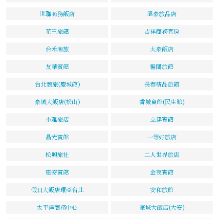
世聯商務飯店
溫豪旅品店
花王旅館
吉祥商務套房
台禾商旅
太豪飯店
友華賓館
馨閣旅館
台北商旅(慶城館)
長春精品旅館
豪城大飯店(松山)
香城會館(民生館)
小雅旅店
立建賓館
晶光賓館
一等好旅店
松興旅社
二人世界旅店
惠安賓館
金夜賓館
假日大飯店環亞台北
安和旅館
太平洋商務中心
豪城大飯店(大安)