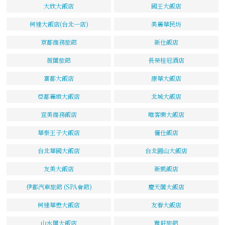
大欣大飯店
國王大飯店
柯達大飯店(台北一店)
美麗華民坊
京都商務旅館
新仕飯店
薇閣旅館
長榮桂冠酒店
富都大飯店
康華大飯店
亞都麗緻大飯店
北城大飯店
宣美商務飯店
唯客樂大飯店
華泰王子大飯店
儷仕飯店
台北華國大飯店
台北圓山大飯店
友美大飯店
新凱飯店
伊都汽車旅館 (SPA會館)
慶天閣大飯店
柯達華懋大飯店
友春大飯店
山水閣大飯店
雅莊旅館