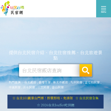
提供台北民宿介紹、台北住宿推薦、台北旅遊景
點
熱門查詢：
台北飯店
,
基隆住宿
,
新北市飯店
,
九份民宿
,
金瓜石民宿
,
平溪民宿
,
淡水民宿
,
三芝民宿
,
金山民宿
☆ 台北101觀景台門票！即買即用。免排隊
☆ 台北民宿全集
☆ 2026台北buffet吃到飽