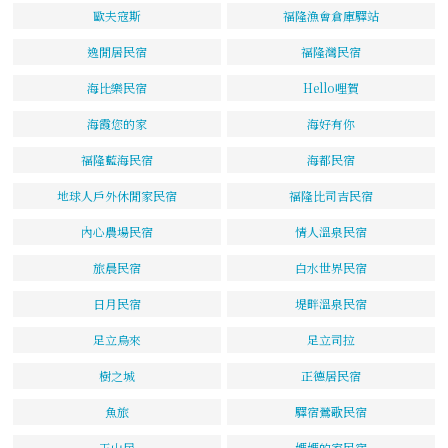
歐夫寇斯
福隆漁會倉庫驛站
逸閒居民宿
福隆灣民宿
海比樂民宿
Hello哩賀
海霞您的家
海好有你
福隆藍海民宿
海都民宿
地球人戶外休閒家民宿
福隆比司吉民宿
內心農場民宿
情人溫泉民宿
旅晨民宿
白水世界民宿
日月民宿
堤畔溫泉民宿
足立烏來
足立司拉
樹之城
正德居民宿
魚旅
驛宿鶯歌民宿
玉山居
媽媽的家民宿