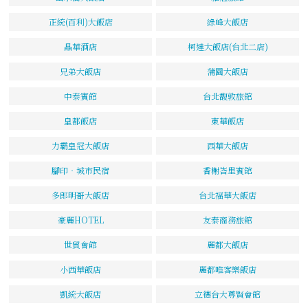
正統(百利)大飯店
綠峰大飯店
晶華酒店
柯達大飯店(台北二店)
兄弟大飯店
蒲園大飯店
中泰賓館
台北馥敦旅館
皇都飯店
東華飯店
力霸皇冠大飯店
西華大飯店
腳印‧城市民宿
香榭峇里賓館
多郎明哥大飯店
台北福華大飯店
豪麗HOTEL
友泰商務旅館
世貿會館
麗都大飯店
小西華飯店
麗都唯客樂飯店
凱統大飯店
立德台大尊賢會館