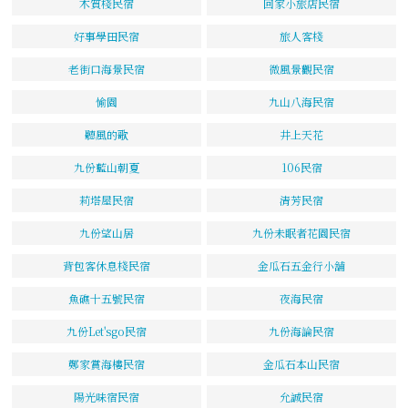
木質棧民宿
回家小旅店民宿
好事學田民宿
旅人客棧
老街口海景民宿
微風景觀民宿
愉園
九山八海民宿
聽風的歌
井上天花
九份藍山朝夏
106民宿
莉塔屋民宿
清芳民宿
九份望山居
九份未眠者花園民宿
背包客休息棧民宿
金瓜石五金行小舖
魚礁十五號民宿
夜海民宿
九份Let'sgo民宿
九份海論民宿
鄭家賞海樓民宿
金瓜石本山民宿
陽光味宿民宿
允誠民宿