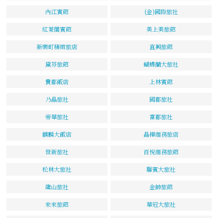
內江賓館
(金)國際旅社
紅菱閣賓館
美上美旅館
新樂町精緻旅店
直興旅館
黛芬旅館
蝴蝶蘭大旅社
貴都飯店
上林賓館
乃晶旅社
國都旅社
帝華旅社
富都旅社
麒麟大飯店
晶樺商務旅店
世新旅社
百悅商務旅館
松林大旅社
聯賓大旅社
龍山旅社
金帥旅館
來來旅館
華冠大旅社