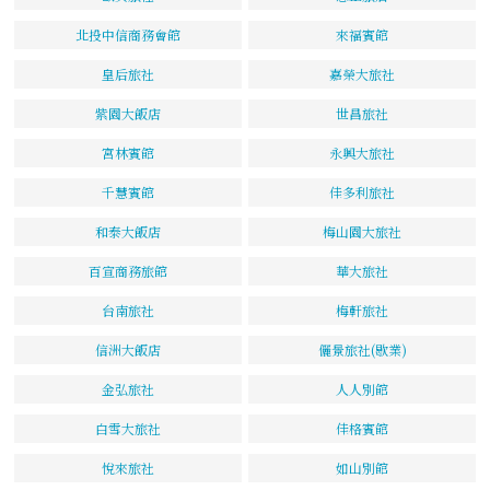
北投中信商務會館
來福賓館
皇后旅社
嘉榮大旅社
紫園大飯店
世昌旅社
宮林賓館
永興大旅社
千慧賓館
佳多利旅社
和泰大飯店
梅山園大旅社
百宣商務旅館
華大旅社
台南旅社
梅軒旅社
信洲大飯店
儷景旅社(歇業)
金弘旅社
人人別館
白雪大旅社
佳格賓館
悅來旅社
如山別館