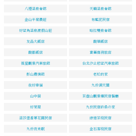
八煙溫泉會館
天籟溫泉會館
金山半嶺農莊
布藍泥民宿
好望角溫泉渡假山莊
哈拉雙泉會館
友品大飯店
馥華飯店
馥都飯店
富麗商務旅店
薇星觀景汽車旅館
台北汐止慾望汽車旅館
彭山農情館
老松的家
我好幸福
九份洞天閣
山中居
茶壺山觀景樓民宿餐廳
好萊屋
九份民宿許桑の家
溫莎堡香草花園民宿
綠憶茶棧民宿
九份夜未眠
金石客棧民宿