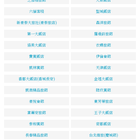
六福客棧
盟城飯店
新豪泰大旅社(豪泰旅店)
森洋旅館
第一大飯店
羅曼詩旅館
協美大飯店
衣蝶旅館
貴賓飯店
伊倫會館
凱林賓館
天津飯店
香都大飯店(香城長安)
金瑤大飯店
凱微精品旅館
陸玖賓館
豪悅會館
東芳蒂旅店
富麗安旅館
王子大飯店
泰和賓館
密都飯店
長春精品旅館
台北商旅(慶城館)