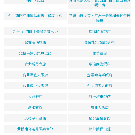
觀住宿
台北西門町捷運站旅店‧囍閱文旅
幸福山行民宿・平溪十分菁桐老街包棟
民宿
九份 ·西門町｜臺灣之寶茗茶
坎城時尚旅店
歐香商務旅店
長榮桂冠酒店(基隆)
北極星經典汽車旅館
家美飯店
台北新月商旅
瑞格商務飯店
台北國宣大飯店
金殿唯客樂飯店
台北統一大飯店
台北儂美大飯店
大來飯店
雅柏汽車旅館
高雅賓館
成都大飯店
北投春天酒店
泉都溫泉會館
北投南島花月溫泉會館
綠峰渡假山莊