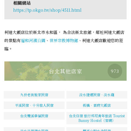
相關網站
https://tp.okgo.tw/shop/4511.html
柯達大飯店位於新北市永和區， 為合法新北旅館，鄰近柯達大飯店
的景點有
福和河濱公園
、
世界宗教博物館
、柯達大飯店歡迎您的蒞
臨。
台北其他店家
973
九份老街施家民宿
淡水捷運民宿‧淡水嶘
平溪民宿．十分旅人民宿
板橋．首府大飯店
台北雙溪幸福民宿
台北住宿 旅行邦尼青年旅店 Tourist
Bunny Hostel（官網）
淡水淡築憩水民宿
雙溪山明水舍民宿