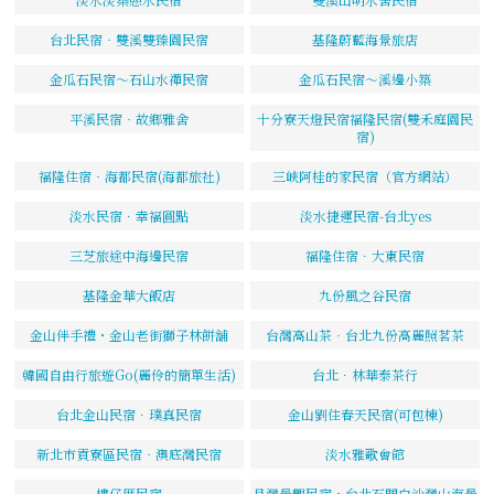
台北民宿‧雙溪雙臻園民宿
基隆蔚藍海景旅店
金瓜石民宿～石山水禪民宿
金瓜石民宿～溪邊小築
平溪民宿‧故鄉雅舍
十分寮天燈民宿福隆民宿(雙禾庭園民
宿)
福隆住宿‧海都民宿(海都旅社)
三峽阿桂的家民宿（官方網站）
淡水民宿．幸福圓點
淡水捷運民宿-台北yes
三芝旅途中海邊民宿
福隆住宿．大東民宿
基隆金華大飯店
九份風之谷民宿
金山伴手禮・金山老街獅子林餅舖
台灣高山茶‧台北九份高麗照茗茶
韓國自由行旅遊Go(麗伶的簡單生活)
台北．林華泰茶行
台北金山民宿．璞真民宿
金山劉住春天民宿(可包棟)
新北市貢寮區民宿‧澳底灣民宿
淡水雅歌會館
樓仔厝民宿
月灣景觀民宿・台北石門白沙灣山海景