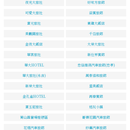
夜光大旅社
好地方旅館
可愛大旅社
益賓旅館
富元旅社
東龍大飯店
美觀園旅社
千岱旅館
金夜大飯店
大榮大旅社
華宮旅社
新仕界賓館
華大HOTEL
忠信商務汽車旅館(忠孝)
華大旅社(永吉)
萬泰協和旅館
新榮大旅社
星美飯店
金孔雀HOTEL
再春賓館
富玉莊旅社
逃玩小鎮
菁山露營場遊憩區
哥德花園汽車旅館
花翎汽車旅館
紗麗汽車旅館