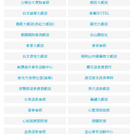
立德台大尊賢會館
凱統大飯店
台北福華大飯店
豪麗HOTEL
凰殿大飯店(長虹大飯店)
國光大飯店
富園國際商務飯店
古山園旅社
豪景大飯店
豪帝會館
台北君悅大飯店
陽明山中國麗緻大飯店
劍潭海外青年活動中心
櫻花溫泉渡假村
新光天母傑仕堡(福華)
湯花戀北投美學院
荷豐館溫泉渡假飯店
美代溫泉飯店
水美溫泉會館
麗湖大飯店
香車會館
心墅頂級旅館
心如居渡假民宿
憩園民宿
金湯溫泉會館
金山青年活動中心