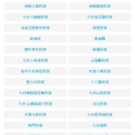
神隱之森民宿
神隱國度民宿
九份小喵喵民宿
九份後花園民宿
自由空間青年民宿
瑞濱民宿
幸福棧
幸福驛
應許美地民宿
緩慢民宿
九份小角落民宿
山海觀民宿
途中九份青旅民宿
祈堂小巷民宿
愛九份民宿
十三層民宿
九份寧靜海芳療民宿
九份山經民宿
九份-山嶼海親子民宿
吉谷民宿
木質元素民宿
九份愛琴海民宿
熱門民宿
九份庭院