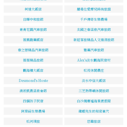
柯達大飯店
蘿曼仕愛摩兒時尚旅舘
日暉中和旅館
千戶傳奇生態農場
青青花園汽車旅館
北國之春溫泉汽車旅館
薇風馥麗飯店
新莊客旅精品人文商務旅館
春之戀精品汽車旅館
雅麗汽車旅館
薇薇精品旅館
Alex's淡水觀海民宿村
觀海樓大飯店
松茂休閒農庄
Desmond's Hoste
淡水中信大飯店
清淞凱撒溫泉會館
三芝熱帶嶼休閒旅館
四個孩子民宿
白沙灣廢墟海景渡假屋
阿里磅生態農場
龍蝦先生的秘密巢穴
松河璞旅
悠趣旅店