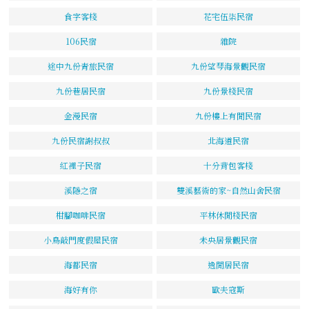
食字客棧
花宅伍柒民宿
106民宿
雜院
途中九份青旅民宿
九份望琴海景觀民宿
九份巷居民宿
九份景棧民宿
金漫民宿
九份樓上有閒民宿
九份民宿謝叔叔
北海道民宿
紅裡子民宿
十分背包客棧
溪隱之宿
雙溪藝術的家~自然山舍民宿
柑腳咖啡民宿
平林休閒棧民宿
小鳥敲門度假屋民宿
未央居景觀民宿
海都民宿
逸閒居民宿
海好有你
歐夫寇斯