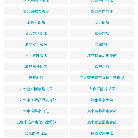
台北凱撒大飯店
台北新尚旅店
上賓大飯店
姿美飯店
台北碧瑤飯店
喬美旅店
環宇宬世會館
宏洲旅社
台北官邸飯店
漾館時尚溫泉旅館
萬里風情民宿
欣芳旅店
帝苑旅店
三才靈芝礦石有機生態農場
九份喜來園景觀民宿
九份望幽谷民宿
三好米水舞精品溫泉會館
鶴雅溫泉會館
台車棧溫泉山莊
烏來名湯溫泉會館
三好米溫泉會館(松濤館)
烏來巨龍溫泉會館
全家商務 旅店
探索愛戀會館