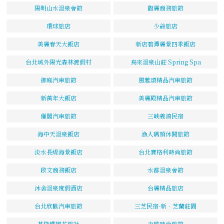
陽明山水溫泉會館
馥麗商務旅館
環球旅店
少爺旅店
美麗春天大飯店
新店碧潭麗景四季飯店
台北城外陽光森林渡假村
烏來溫泉山莊 Spring Spa
御庭汽車旅館
風雅頌精品汽車旅館
新萬年大飯店
美麗殿精品汽車旅館
儷閣汽車旅館
三峽義鴻民宿
海中天溫泉飯店
漁人碼頭休閒旅館
淡水長緹海景飯店
台北寶格利時尚旅館
啟文商務飯店
水都溫泉會館
沐舍溫泉度假酒店
台麗精品旅店
台北欣歡汽車旅館
三芝民宿-新．芝蘭莊園
基隆蝶戀花旅社
力歐時尚旅館