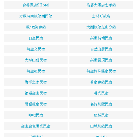
合尊酒店SHotel
洛碁大飯店忠孝館
力歐時尚旅館西門館
士林町旅店
楓?微笑會館
大湖旅館芝山分館
日皇民宿
萬里情懷民宿
萬金文民宿
自然山居民宿
大坪山莊民宿
萬里雲頂民宿
萬金龍民宿
萬金銘珠溫泉民宿
海洋之家民宿
香泉會館民宿
浪漫金山民宿
暮光民宿
湯語雙泉民宿
名流別墅民宿
哼吧民宿
亞城民宿
金山金色陽光民宿
山城別館民宿
天籟山城
美人山