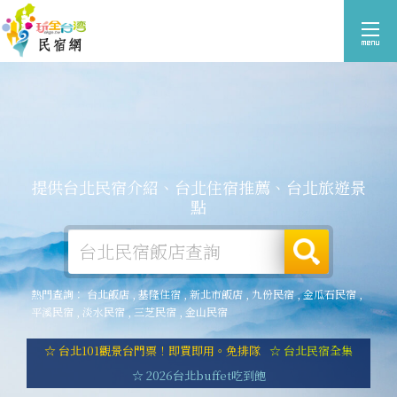
提供台北民宿介紹、台北住宿推薦、台北旅遊景
點
熱門查詢：
台北飯店
,
基隆住宿
,
新北市飯店
,
九份民宿
,
金瓜石民宿
,
平溪民宿
,
淡水民宿
,
三芝民宿
,
金山民宿
☆ 台北101觀景台門票！即買即用。免排隊
☆ 台北民宿全集
☆ 2026台北buffet吃到飽