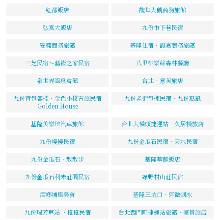
虹都飯店
馥華大觀商務旅館
弘宮大飯店
九份市下巷民宿
安盛商務旅館
基隆住宿．馥嘉商務旅館
三芝民宿～藝術之家民宿
八里桃樂絲森林餐廳
泉世界溫泉會館
台北‧意芙旅店
九份背包客棧．金色小棧青旅民宿
九份老街包棟民宿‧九份惠風
Golden House
基隆美樂地汽車旅館
台北大橋頭捷運站‧久居棧旅店
九份慢慢民宿
九份金瓜石民宿‧天水民宿
九份金瓜石‧散散步
基隆華都飯店
九份金瓜石利未莊園民宿
綠野村山莊民宿
酒鄉埔里美食
基隆三坑口‧阿微剉冰
九份瑞芳車站 ・橙橙民宿
台北西門町捷運站旅館‧豪贊旅店