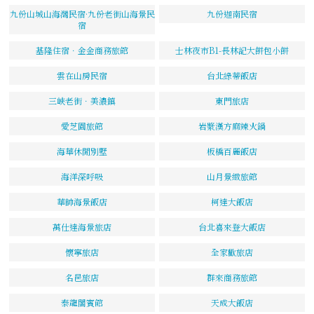
九份山城山海灣民宿·九份老街山海景民
九份迦南民宿
宿
基隆住宿．金金商務旅館
士林夜市B1-長林記大餅包小餅
雲在山房民宿
台北綠蒂飯店
三峽老街．美濃鎮
東門旅店
愛芝園旅館
岩漿漢方麻辣火鍋
海華休閒別墅
板橋百麗飯店
海洋深呼吸
山月景緻旅館
華帥海景飯店
柯達大飯店
萬仕達海景旅店
台北喜來登大飯店
懷寧旅店
全家歡旅店
名邑旅店
群來商務旅館
泰龍閣賓館
天成大飯店