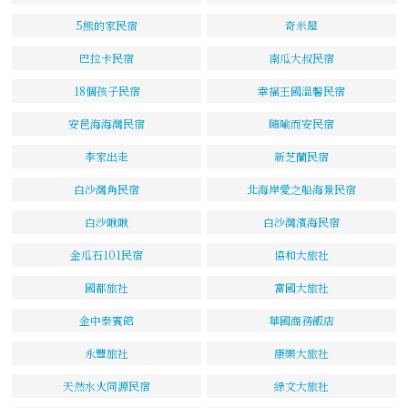
5熊的家民宿
奇米屋
巴拉卡民宿
南瓜大叔民宿
18個孩子民宿
幸福王國溫馨民宿
安邑海海灣民宿
隨喻而安民宿
李家出走
新芝蘭民宿
白沙灣角民宿
北海岸愛之船海景民宿
白沙啾啾
白沙灣濱海民宿
金瓜石101民宿
協和大旅社
國都旅社
富國大旅社
金中泰賓館
華國商務飯店
永豐旅社
康樂大旅社
天然水火同源民宿
綠文大旅社