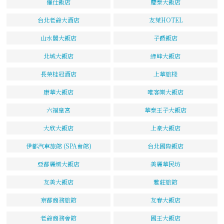
儷仕飯店
慶泰大飯店
台北老爺大酒店
友萊HOTEL
山水閣大飯店
子爵飯店
北城大飯店
綠峰大飯店
長榮桂冠酒店
上華旅棧
康華大飯店
唯客樂大飯店
六福皇宮
華泰王子大飯店
大欣大飯店
上豪大飯店
伊都汽車旅館 (SPA會館)
台北國際飯店
亞都麗緻大飯店
美麗華民坊
友美大飯店
雅莊旅館
京都商務旅館
友春大飯店
老爺商務會館
國王大飯店