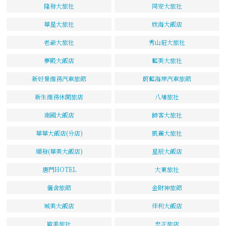
隆發大旅社
同安大旅社
華星大旅社
欣海大飯店
老爺大旅社
秀山莊大旅社
夢殿大飯店
藍美大旅社
新好景商務汽車旅館
蔚藍海岸汽車旅館
新生商務休閒旅店
八堵旅社
南國大飯店
帥客大旅社
華華大飯店(分店)
凱麗大旅社
順發(華美大飯店)
星辰大飯店
唐門HOTEL
大東旅社
儷舍旅館
金財神旅館
城美大飯店
佳利大飯店
歐美旅社
忠正旅店