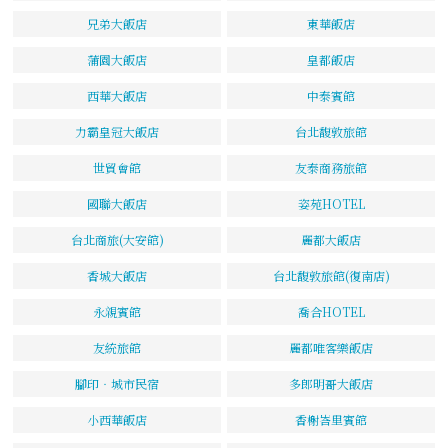
兄弟大飯店
東華飯店
蒲園大飯店
皇都飯店
西華大飯店
中泰賓館
力霸皇冠大飯店
台北馥敦旅館
世貿會館
友泰商務旅館
國聯大飯店
姿苑HOTEL
台北商旅(大安館)
麗都大飯店
香城大飯店
台北馥敦旅館(復南店)
永親賓館
喬合HOTEL
友統旅館
麗都唯客樂飯店
腳印‧城市民宿
多郎明哥大飯店
小西華飯店
香榭峇里賓館