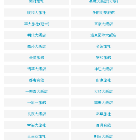
來雅旅社
豪城大飯店(大安)
欣和大旅社
多朗明哥旅館
華大旅社(延吉)
富豪大飯店
朝代大飯店
遠東國際大飯店
羅莎大飯店
金統旅社
最愛旅館
安和旅館
瑞華大飯店
神旺大飯店
都會賓館
府京旅社
一樂園大飯店
大順大飯店
一加一旅館
華麗大飯店
良夜大飯店
宓琪旅社
幸福大旅社
百月賓館
東南亞旅社
明日大飯店