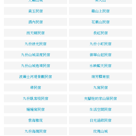
黃玉民宿
趣山上民宿
酒內民宿
花菓山民宿
雨天晴民宿
長虹民宿
九份綠光民宿
九份小町民宿
九份山城溫度民宿
御華山莊民宿
九份山城逸境民宿
水映藍天民宿
波麗士河堤景觀民宿
瑞芳驛青旅
尋民宿
九窩民宿
九份臥客棧民宿
夾腳拖的家山居民宿
嫚嫚窩民宿
生活空間民宿
雲海雅筑
日光涵館民宿
九份海灣民宿
玫瑰山城