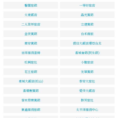
馨閣旅館
一等好旅店
太豪飯店
晶光賓館
二人世界旅店
立建賓館
金夜賓館
台禾商旅
惠安賓館
假日大飯店環亞台北
吉祥商務套房
香城會館(民生館)
松興旅社
小雅旅店
花王旅館
友華賓館
豪城大飯店(松山)
泰安大旅社
香姬榭賓館
愛佳大飯店
客來思樂賓館
群芳旅社
東鑫商務旅館
太平洋商務中心