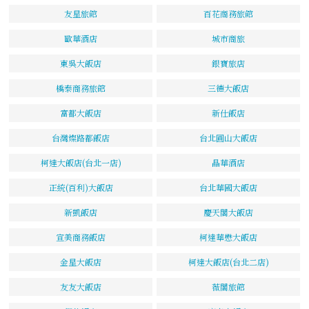
友星旅館
百花商務旅館
歐華酒店
城市商旅
東吳大飯店
銀寶旅店
橋泰商務旅館
三德大飯店
富都大飯店
新仕飯店
台灣燦路都飯店
台北圓山大飯店
柯達大飯店(台北一店)
晶華酒店
正統(百利)大飯店
台北華國大飯店
新凱飯店
慶天閣大飯店
宣美商務飯店
柯達華懋大飯店
金星大飯店
柯達大飯店(台北二店)
友友大飯店
薇閣旅館