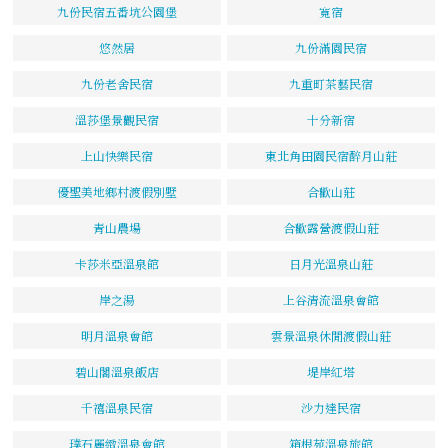
九份民宿五番坑公園堡
寬宿
悠然居
九份滿園民宿
九份老舍民宿
九重町茶藝民宿
溫莎堡景觀民宿
十分新宿
上山快樂民宿
東北角田園民宿醉月山莊
優聖美地鄉村渡假別墅
合歡山莊
青山農場
合歡露營渡假山莊
卡莎米亞溫泉館
日月光溫泉山莊
岸之湯
上谷清流溫泉會館
明月溫泉會館
雲景溫泉休閒渡假山莊
碧山閣溫泉飯店
堤岸紅塔
千禧溫泉民宿
沙力達民宿
璞石麗緻溫泉會館
箱根苑溫泉旅館