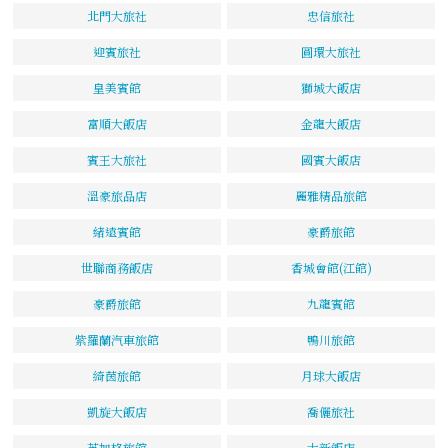
北門大旅社
忠信旅社
迎賓旅社
圓環大旅社
皇美賓館
獅城大飯店
富順大飯店
金龍大飯店
賓王大旅社
國賓大飯店
溫豪旅品店
麗雅精品旅館
緒遠賓館
豪爵旅館
世聯商務飯店
香城會館(江館)
豪爵旅館
九龍賓館
紫羅蘭汽車旅館
鴨川旅館
綺茵旅館
月球大飯店
凱旋大飯店
喬儷旅社
芝加格旅館
大新飯店