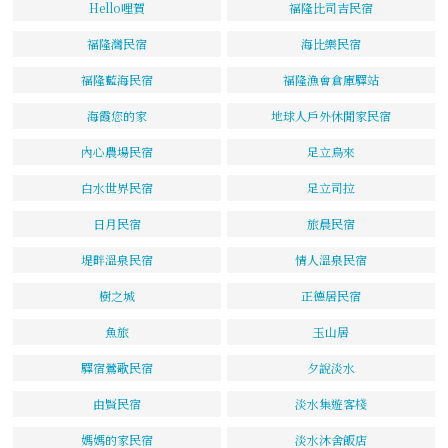
Hello哩賀
福隆比司吉民宿
福隆灣民宿
海比樂民宿
福隆藍海民宿
福隆漁會倉庫驛站
海霞您的家
地球人戶外休閒家民宿
內心農場民宿
足立烏來
白水世界民宿
足立司拉
日月民宿
旅晨民宿
堤畔溫泉民宿
情人溫泉民宿
樹之城
正德居民宿
魚旅
玉山居
驛宿鶯歌民宿
夕說淡水
由賢民宿
淡水集遊客棧
媽媽的家民宿
淡水沐舍飯店