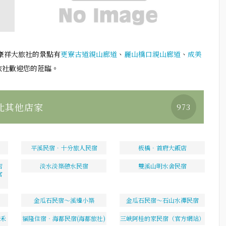
豪祥大旅社的景點有
更寮古道親山廊道
、
麗山橋口親山廊道
、
成美
旅社歡迎您的蒞臨。
北其他店家
973
平溪民宿．十分旅人民宿
板橋．首府大飯店
店
淡水淡築憩水民宿
雙溪山明水舍民宿
官
金瓜石民宿～溪邊小築
金瓜石民宿～石山水禪民宿
雙禾
福隆住宿‧海都民宿(海都旅社)
三峽阿桂的家民宿（官方網站）