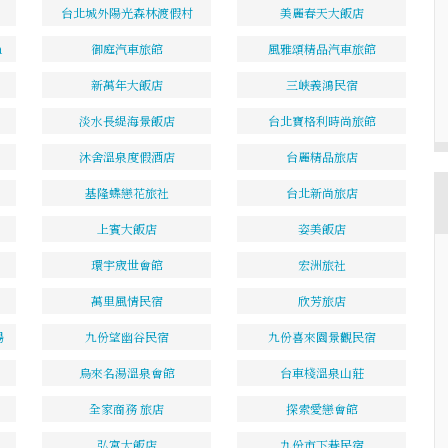
台北城外陽光森林渡假村
美麗春天大飯店
a
御庭汽車旅館
風雅頌精品汽車旅館
新萬年大飯店
三峽義鴻民宿
淡水長緹海景飯店
台北寶格利時尚旅館
沐舍溫泉度假酒店
台麗精品旅店
基隆蝶戀花旅社
台北新尚旅店
上賓大飯店
姿美飯店
環宇宬世會館
宏洲旅社
萬里風情民宿
欣芳旅店
場
九份望幽谷民宿
九份喜來園景觀民宿
烏來名湯溫泉會館
台車棧溫泉山莊
全家商務 旅店
探索愛戀會館
弘宮大飯店
九份市下巷民宿