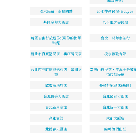
庭園民宿)
淡水民宿．幸福圓點
淡水捷運民宿-台北yes
基隆金華大飯店
九份風之谷民宿
韓國自由行旅遊Go(麗伶的簡單
台北．林華泰茶行
生活)
新北市貢寮區民宿‧澳底灣民宿
淡水雅歌會館
台北西門町捷運站旅店‧囍閱文
幸福山行民宿・平溪十分菁
旅
街包棟民宿
歐香商務旅店
長榮桂冠酒店(基隆)
台北儂美大飯店
台北國宣大飯店
台北新月商旅
台北統一大飯店
高雅賓館
成都大飯店
北投春天酒店
綠峰渡假山莊