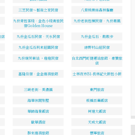
三芝民宿～藝術之家民宿
八里桃樂絲森林餐廳
九份背包客棧．金色小棧青旅民
九份老街包棟民宿‧九份惠風
宿Golden House
旅店
九份金瓜石民宿‧天水民宿
九份金瓜石‧散散步
九份金瓜石利未莊園民宿
綠野村山莊民宿
九份瑞芳車站 ・橙橙民宿
台北西門町捷運站旅館‧豪贊旅
店
基隆住宿．金金商務旅館
士林夜市B1-長林記大餅包小餅
三峽老街．美濃鎮
東門旅店
海華休閒別墅
板橋百麗飯店
華帥海景飯店
柯達大飯店
歐華酒店
天成大飯店
群來商務旅館
懷寧旅店