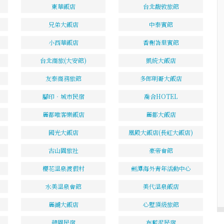
東華飯店
台北馥敦旅館
兄弟大飯店
中泰賓館
小西華飯店
香榭峇里賓館
台北商旅(大安館)
凱統大飯店
友泰商務旅館
多郎明哥大飯店
腳印‧城市民宿
喬合HOTEL
麗都唯客樂飯店
麗都大飯店
國光大飯店
凰殿大飯店(長虹大飯店)
古山園旅社
豪帝會館
櫻花溫泉渡假村
劍潭海外青年活動中心
水美溫泉會館
美代溫泉飯店
麗湖大飯店
心墅頂級旅館
憩園民宿
布藍泥民宿