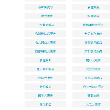
泰龍閣賓館
名邑旅店
三德大飯店
銀寶旅店
山水閣大飯店
柯達華懋大飯店
台灣燦路都飯店
老爺商務會館
台北圓山大飯店
宣美商務飯店
亞都麗緻大飯店
京都商務旅館
雅莊旅館
慶泰大飯店
慶天閣大飯店
友友大飯店
綠峰大飯店
長榮桂冠酒店
新凱飯店
台北老爺大酒店
國王大飯店
薇閣旅館
儷仕飯店
大欣大飯店