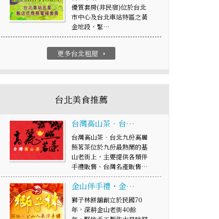
優質套房(非民宿)位於台北
市中心及台北車站特區之黃
金地段，緊…
更多台北租屋
arrow_right
台北美食推薦
台灣高山茶‧台…
台灣高山茶‧台北九份高麗
照茗茶位於九份最熱鬧的基
山老街上，主要提供各類伴
手禮販售、台灣名產販售…
金山伴手禮・金…
獅子林餅舖創立於民國70
年，深耕金山老街40餘