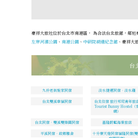
豪祥大旅社位於台北市南港區， 為合法台北旅館，鄰近
左岸河濱公園
、
南港公園
、
中研院胡適紀念館
、豪祥大
台
九份老街施家民宿
淡水捷運民宿‧淡水嶘
台北雙溪幸福民宿
台北住宿 旅行邦尼青年旅
Tourist Bunny Hostel（
網）
台北民宿‧雙溪雙臻園民宿
基隆蔚藍海景旅店
平溪民宿‧故鄉雅舍
十分寮天燈民宿福隆民宿(