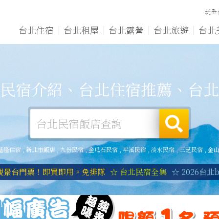
玩全
台北住宿
台北租屋
台北露營
台北旅遊
台北
民宿介紹、台北住宿推薦、台北
基隆住宿
,
新北市飯店
,
九份民宿
,
金瓜石民宿
,
平溪民宿
,
淡水民宿
,
三芝民宿
,
金
1觀景台門票！即買即用。免排隊
☆ 台北民宿全集
☆ 2026台北b