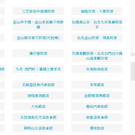
三芝旅途中海邊民宿
福隆住宿．大東民宿
金山伴手禮・金山老街獅子林餅
台灣高山茶‧台北九份高麗照茗
舖
茶
金山劉住春天民宿(可包棟)
台北金山民宿．璞真民宿
樓仔厝民宿
月灣景觀民宿・台北石門白沙灣
山海景觀住宿
桐老
九份 ·西門町｜臺灣之寶茗茶
坎城時尚旅店
北極星經典汽車旅館
家美飯店
瑞格商務飯店
金殿唯客樂飯店
大來飯店
雅柏汽車旅館
北投南島花月溫泉會館
泉都溫泉會館
陽明山水溫泉會館
環球旅店