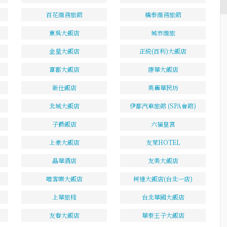
百花商務旅館
橋泰商務旅館
東吳大飯店
城市商旅
金星大飯店
正統(百利)大飯店
富都大飯店
康華大飯店
新仕飯店
美麗華民坊
北城大飯店
伊都汽車旅館 (SPA會館)
子爵飯店
六福皇宮
上豪大飯店
友萊HOTEL
晶華酒店
友美大飯店
唯客樂大飯店
柯達大飯店(台北一店)
上華旅棧
台北華國大飯店
友春大飯店
華泰王子大飯店