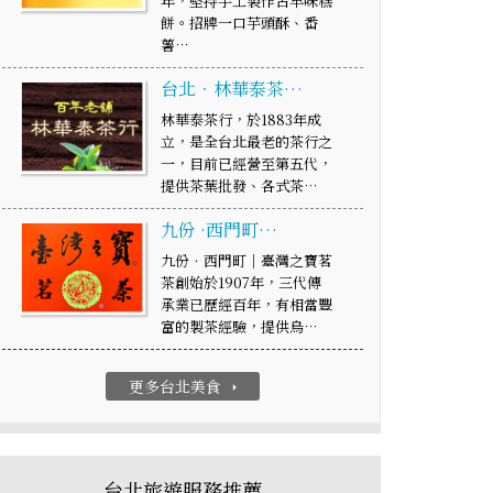
年，堅持手工製作古早味糕
餅。招牌一口芋頭酥、番
薯…
台北．林華泰茶…
林華泰茶行，於1883年成
立，是全台北最老的茶行之
一，目前已經營至第五代，
提供茶葉批發、各式茶…
九份 ·西門町…
九份．西門町｜臺灣之寶茗
茶創始於1907年，三代傳
承業已歷經百年，有相當豐
富的製茶經驗，提供烏…
更多台北美食
arrow_right
台北旅遊服務推薦