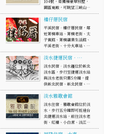
104號，是獨棟豪華別墅，
園區寬敞，可眺望三峽山…
樓仔厝民宿
平溪民宿．樓仔厝民宿，鄰
近菁桐車站、菁桐老街、太
子賓館、菁桐礦業生活館、
平溪老街、十分火車站、…
淡水捷運民宿‧…
淡水民宿‧淡水嶘位於新北
淡水區，步行至捷運淡水站
與淡水老街只需5分鐘，提
供新北民宿、新北民宿、…
淡水雅歌會館
淡水住宿．雅歌會館位於淡
水，步行五分鐘即可抵達台
北捷運淡水站，前往淡水老
街、紅樓、小白宮、淡江…