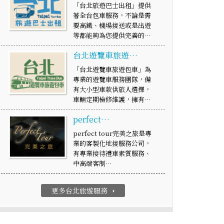
「台北旅遊巴士出租」提供
著全台包車服務，不論是需
要高鐵、機場接送或是出遊
等都能夠為您提供完善的…
台北遊覽車旅遊…
「台北遊覽車旅遊包車」為
專業的遊覽車服務團隊，備
有大小型車款供旅人選擇，
車輛定期檢修維護，擁有…
perfect…
perfect tour完美之旅是專
業的客製化地接服務公司，
有專業接待禮車素質服務、
中高端客制…
更多台北旅遊服務
arrow_right