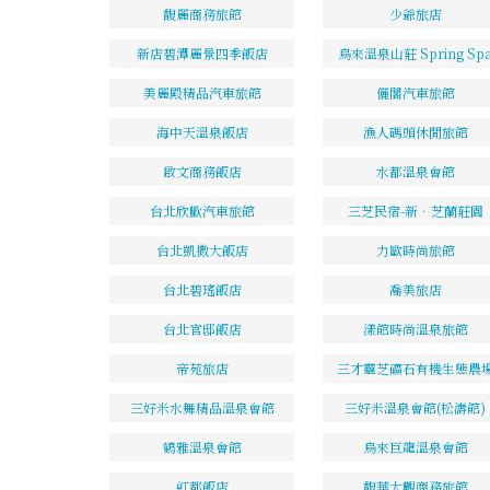
馥麗商務旅館
少爺旅店
新店碧潭麗景四季飯店
烏來溫泉山莊 Spring Sp
美麗殿精品汽車旅館
儷閣汽車旅館
海中天溫泉飯店
漁人碼頭休閒旅館
啟文商務飯店
水都溫泉會館
台北欣歡汽車旅館
三芝民宿-新．芝蘭莊園
台北凱撒大飯店
力歐時尚旅館
台北碧瑤飯店
喬美旅店
台北官邸飯店
漾館時尚溫泉旅館
帝苑旅店
三才靈芝礦石有機生態農
三好米水舞精品溫泉會館
三好米溫泉會館(松濤館)
鶴雅溫泉會館
烏來巨龍溫泉會館
虹都飯店
馥華大觀商務旅館