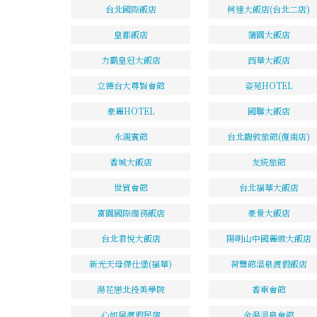
台北國際飯店
柯達大飯店(台北二店)
皇都飯店
蒲園大飯店
力霸皇冠大飯店
西華大飯店
立德台大尊賢會館
姿苑HOTEL
豪麗HOTEL
國聯大飯店
永親賓館
台北馥敦旅館(復南店)
香城大飯店
友統旅館
世貿會館
台北福華大飯店
富園國際商務飯店
豪景大飯店
台北君悅大飯店
陽明山中國麗緻大飯店
新光天母傑仕堡(福華)
荷豐館溫泉渡假飯店
湯花戀北投美學院
香車會館
心如居渡假民宿
金湯溫泉會館