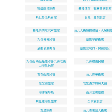
安盛商務旅館
基隆住宿．馥嘉商務旅館
泉世界溫泉會館
台北‧意芙旅店
基隆美樂地汽車旅館
台北大橋頭捷運站‧久居棧
九份慢慢民宿
基隆華都飯店
酒鄉埔里美食
基隆三坑口‧阿微剉冰
九份山城山海灣民宿·九份老街
九份迦南民宿
山海景民宿
雲在山房民宿
台北綠蒂飯店
愛芝園旅館
岩漿漢方麻辣火鍋
海洋深呼吸
山月景緻旅館
萬仕達海景旅店
全家歡旅店
友星旅館
台北喜來登大飯店