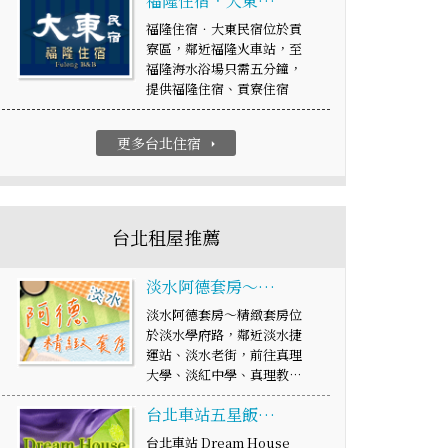
福隆住宿．大東…
福隆住宿．大東民宿位於貢
寮區，鄰近福隆火車站，至
福隆海水浴場只需五分鐘，
提供福隆住宿、貢寮住宿
更多台北住宿
arrow_right
台北租屋推薦
淡水阿德套房～…
淡水阿德套房～精緻套房位
於淡水學府路，鄰近淡水捷
運站、淡水老街，前往真理
大學、淡紅中學、真理教…
台北車站五星飯…
台北車站 Dream House