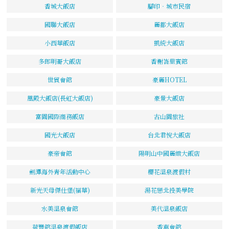
香城大飯店
腳印‧城市民宿
國聯大飯店
麗都大飯店
小西華飯店
凱統大飯店
多郎明哥大飯店
香榭峇里賓館
世貿會館
豪麗HOTEL
凰殿大飯店(長虹大飯店)
豪景大飯店
富園國際商務飯店
古山園旅社
國光大飯店
台北君悅大飯店
豪帝會館
陽明山中國麗緻大飯店
劍潭海外青年活動中心
櫻花溫泉渡假村
新光天母傑仕堡(福華)
湯花戀北投美學院
水美溫泉會館
美代溫泉飯店
荷豐館溫泉渡假飯店
香車會館