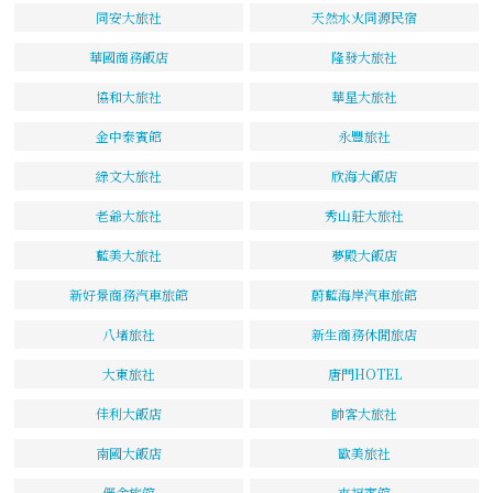
同安大旅社
天然水火同源民宿
華國商務飯店
隆發大旅社
協和大旅社
華星大旅社
金中泰賓館
永豐旅社
綠文大旅社
欣海大飯店
老爺大旅社
秀山莊大旅社
藍美大旅社
夢殿大飯店
新好景商務汽車旅館
蔚藍海岸汽車旅館
八堵旅社
新生商務休閒旅店
大東旅社
唐門HOTEL
佳利大飯店
帥客大旅社
南國大飯店
歐美旅社
儷舍旅館
來福賓館