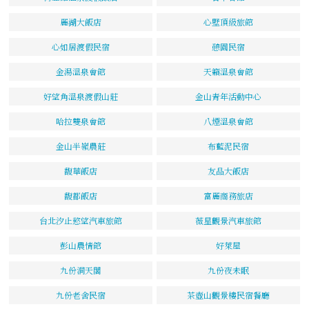
麗湖大飯店
心墅頂級旅館
心如居渡假民宿
憩園民宿
金湯溫泉會館
天籟溫泉會館
好望角溫泉渡假山莊
金山青年活動中心
哈拉雙泉會館
八煙溫泉會館
金山半嶺農莊
布藍泥民宿
馥華飯店
友品大飯店
馥都飯店
富麗商務旅店
台北汐止慾望汽車旅館
薇星觀景汽車旅館
彭山農情館
好萊屋
九份洞天閣
九份夜未眠
九份老舍民宿
茶壺山觀景樓民宿餐廳