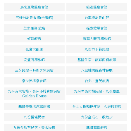
烏來巨龍溫泉會館
鶴雅溫泉會館
三好米溫泉會館(松濤館)
台車棧溫泉山莊
全家商務 旅店
探索愛戀會館
虹都飯店
馥華大觀商務旅館
弘宮大飯店
九份市下巷民宿
安盛商務旅館
基隆住宿．馥嘉商務旅館
三芝民宿～藝術之家民宿
八里桃樂絲森林餐廳
泉世界溫泉會館
台北‧意芙旅店
九份背包客棧．金色小棧青旅民宿
九份老街包棟民宿‧九份惠風
Golden House
基隆美樂地汽車旅館
台北大橋頭捷運站‧久居棧旅店
九份慢慢民宿
九份金瓜石‧散散步
九份金瓜石民宿‧天水民宿
基隆華都飯店