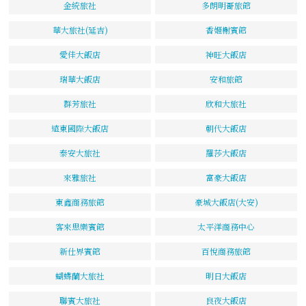
金統旅社
多朗明哥旅館
華大旅社(延吉)
香姬榭賓館
愛佳大飯店
神旺大飯店
瑞華大飯店
安和旅館
群芳旅社
欣和大旅社
遠東國際大飯店
朝代大飯店
泰安大旅社
羅莎大飯店
來雅旅社
富豪大飯店
東鑫商務旅館
豪城大飯店(大安)
客來思樂賓館
太平洋商務中心
新仕界賓館
百悅商務旅館
蝴蝶蘭大旅社
明日大飯店
聯賓大旅社
良夜大飯店