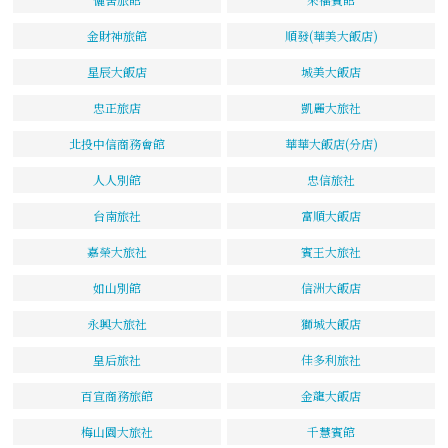
金財神旅館
順發(華美大飯店)
星辰大飯店
城美大飯店
忠正旅店
凱麗大旅社
北投中信商務會館
華華大飯店(分店)
人人別館
忠信旅社
台南旅社
富順大飯店
嘉榮大旅社
賓王大旅社
如山別館
信洲大飯店
永興大旅社
獅城大飯店
皇后旅社
佳多利旅社
百宣商務旅館
金龍大飯店
梅山園大旅社
千慧賓館