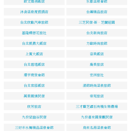
啟文商務飯店
水都溫泉會館
沐舍溫泉度假酒店
台麗精品旅店
台北欣歡汽車旅館
三芝民宿-新．芝蘭莊園
基隆蝶戀花旅社
台北新尚旅店
台北凱撒大飯店
力歐時尚旅館
上賓大飯店
姿美飯店
台北碧瑤飯店
喬美旅店
環宇宬世會館
宏洲旅社
台北官邸飯店
漾館時尚溫泉旅館
萬里風情民宿
帝苑旅店
欣芳旅店
三才靈芝礦石有機生態農場
九份望幽谷民宿
九份喜來園景觀民宿
三好米水舞精品溫泉會館
烏來名湯溫泉會館