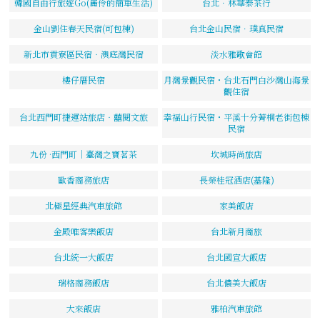
韓國自由行旅遊Go(麗伶的簡單生活)
台北．林華泰茶行
金山劉住春天民宿(可包棟)
台北金山民宿．璞真民宿
新北市貢寮區民宿‧澳底灣民宿
淡水雅歌會館
樓仔厝民宿
月灣景觀民宿・台北石門白沙灣山海景
觀住宿
台北西門町捷運站旅店‧囍閱文旅
幸福山行民宿・平溪十分菁桐老街包棟
民宿
九份 ·西門町｜臺灣之寶茗茶
坎城時尚旅店
歐香商務旅店
長榮桂冠酒店(基隆)
北極星經典汽車旅館
家美飯店
金殿唯客樂飯店
台北新月商旅
台北統一大飯店
台北國宣大飯店
瑞格商務飯店
台北儂美大飯店
大來飯店
雅柏汽車旅館