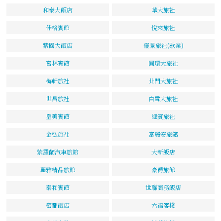
和泰大飯店
華大旅社
佳格賓館
悅來旅社
紫園大飯店
儷景旅社(歇業)
宮林賓館
圓環大旅社
梅軒旅社
北門大旅社
世昌旅社
白雪大旅社
皇美賓館
迎賓旅社
金弘旅社
富麗安旅館
紫羅蘭汽車旅館
大新飯店
麗雅精品旅館
豪爵旅館
泰和賓館
世聯商務飯店
密都飯店
六福客棧