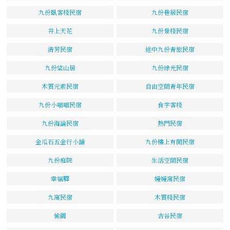
九份臥客棧民宿
九份巷居民宿
井上天花
九份景棧民宿
清芳民宿
途中九份青旅民宿
九份望山居
九份綠光民宿
木質元素民宿
自由空間青年民宿
九份小喵喵民宿
食字客棧
九份海論民宿
熱門民宿
金瓜石五金行小舖
九份樓上有閒民宿
九份庭院
生活空間民宿
幸福驛
嫚嫚窩民宿
九窩民宿
木質棧民宿
愉園
吉谷民宿