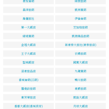
豪悅會館
綺茵旅館
森洋旅館
凱林賓館
喬儷旅社
伊倫會館
第一大飯店
芝加格旅館
緒遠賓館
凱微精品旅館
金瑤大飯店
新豪泰大旅社(豪泰旅店)
王子大飯店
衣蝶旅館
盟城飯店
國賓大飯店
溫豪旅品店
九龍賓館
香城會館(江館)
鴨川旅館
羅曼詩旅館
豪爵旅館
東芳蒂旅店
凱旋大飯店
香都大飯店(香城長安)
月球大飯店