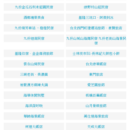
九份金瓜石利未莊園民宿
綠野村山莊民宿
酒鄉埔里美食
基隆三坑口‧阿微剉冰
九份瑞芳車站 ・橙橙民宿
台北西門町捷運站旅館‧豪贊旅店
九份迦南民宿
九份山城山海灣民宿·九份老街山海景民
宿
基隆住宿．金金商務旅館
士林夜市B1-長林記大餅包小餅
雲在山房民宿
台北綠蒂飯店
三峽老街．美濃鎮
東門旅店
岩漿漢方麻辣火鍋
愛芝園旅館
海華休閒別墅
板橋百麗飯店
海洋深呼吸
山月景緻旅館
華帥海景飯店
萬仕達海景旅店
柯達大飯店
天成大飯店