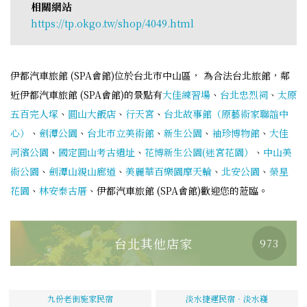
相關網站
https://tp.okgo.tw/shop/4049.html
伊都汽車旅館 (SPA會館)位於台北市中山區， 為合法台北旅館，鄰
近伊都汽車旅館 (SPA會館)的景點有
大佳練習場
、
台北忠烈祠
、
太原
五百完人塚
、
圓山大飯店
、
行天宮
、
台北故事館（原藝術家聯誼中
心）
、
劍潭公園
、
台北市立美術館
、
新生公園
、
袖珍博物館
、
大佳
河濱公園
、
國定圓山考古遺址
、
花博新生公園(迷宮花園）
、
中山美
術公園
、
劍潭山親山廊道
、
美麗華百樂園摩天輪
、
北安公園
、
榮星
花園
、
林安泰古厝
、伊都汽車旅館 (SPA會館)歡迎您的蒞臨。
台北其他店家
973
九份老街施家民宿
淡水捷運民宿‧淡水嶘