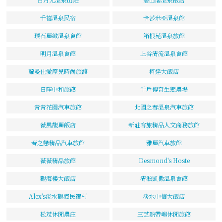
千禧溫泉民宿
卡莎米亞溫泉館
璞石麗緻溫泉會館
箱根苑溫泉旅館
明月溫泉會館
上谷清流溫泉會館
蘿曼仕愛摩兒時尚旅舘
柯達大飯店
日暉中和旅館
千戶傳奇生態農場
青青花園汽車旅館
北國之春溫泉汽車旅館
薇風馥麗飯店
新莊客旅精品人文商務旅館
春之戀精品汽車旅館
雅麗汽車旅館
薇薇精品旅館
Desmond's Hoste
觀海樓大飯店
清淞凱撒溫泉會館
Alex's淡水觀海民宿村
淡水中信大飯店
松茂休閒農庄
三芝熱帶嶼休閒旅館