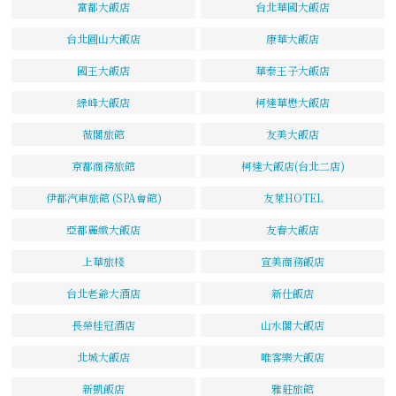
富都大飯店
台北華國大飯店
台北圓山大飯店
康華大飯店
國王大飯店
華泰王子大飯店
綠峰大飯店
柯達華懋大飯店
薇閣旅館
友美大飯店
京都商務旅館
柯達大飯店(台北二店)
伊都汽車旅館 (SPA會館)
友萊HOTEL
亞都麗緻大飯店
友春大飯店
上華旅棧
宣美商務飯店
台北老爺大酒店
新仕飯店
長榮桂冠酒店
山水閣大飯店
北城大飯店
唯客樂大飯店
新凱飯店
雅莊旅館