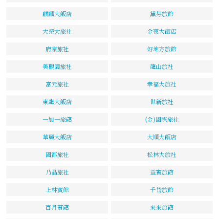
麒麟大飯店
黛芬旅館
大榮大旅社
金夜大飯店
府京旅社
好地方旅館
美觀園旅社
龍山旅社
富元旅社
幸福大旅社
東龍大飯店
世新旅社
一加一旅館
(金)國際旅社
華麗大飯店
大順大飯店
國都旅社
松林大旅社
乃晶旅社
益賓旅館
上林賓館
千岱旅館
百月賓館
來來旅館