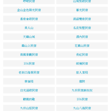
哼吧民宿
山城別館民宿
金山金色陽光民宿
暮光民宿
香泉會館民宿
湯語雙泉民宿
美人山
名流別墅民宿
天籟山城
酒內民宿
趣山上民宿
花菓山民宿
微風景觀民宿
長虹民宿
106民宿
緩慢民宿
老街口海景民宿
旅人客棧
幸福棧
雜院
日光涵館民宿
九份民宿謝叔叔
聽風的歌
106民宿
九份山經民宿
九山八海民宿