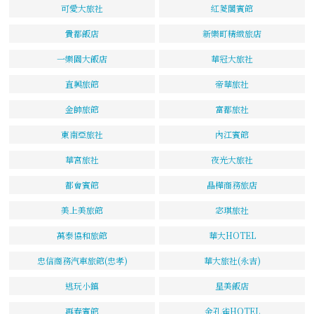
可愛大旅社
紅菱閣賓館
貴都飯店
新樂町精緻旅店
一樂園大飯店
華冠大旅社
直興旅館
帝華旅社
金帥旅館
富都旅社
東南亞旅社
內江賓館
華宮旅社
夜光大旅社
都會賓館
晶樺商務旅店
美上美旅館
宓琪旅社
萬泰協和旅館
華大HOTEL
忠信商務汽車旅館(忠孝)
華大旅社(永吉)
逃玩小鎮
星美飯店
再春賓館
金孔雀HOTEL