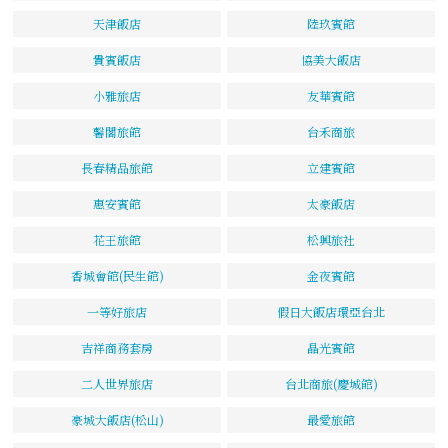
天津飯店
陸玖賓館
貴賓飯店
協美大飯店
小雅旅店
友華賓館
馨閣旅館
台禾商旅
長春精品旅館
立建賓館
惠安賓館
太豪飯店
花王旅館
松興旅社
香城會館(民生館)
金夜賓館
一等好旅店
假日大飯店環亞台北
吉祥商務套房
晶光賓館
二人世界旅店
台北商旅(慶城館)
豪城大飯店(松山)
最愛旅館