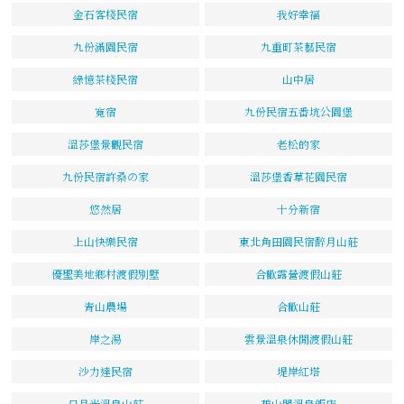
金石客棧民宿
我好幸福
九份滿園民宿
九重町茶藝民宿
綠憶茶棧民宿
山中居
寬宿
九份民宿五番坑公園堡
溫莎堡景觀民宿
老松的家
九份民宿許桑の家
溫莎堡香草花園民宿
悠然居
十分新宿
上山快樂民宿
東北角田園民宿醉月山莊
優聖美地鄉村渡假別墅
合歡露營渡假山莊
青山農場
合歡山莊
岸之湯
雲景溫泉休閒渡假山莊
沙力達民宿
堤岸紅塔
日月光溫泉山莊
碧山閣溫泉飯店