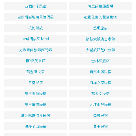
四個孩子民宿
阿里磅生態農場
白沙灣廢墟海景渡假屋
龍蝦先生的秘密巢穴
松河璞旅
悠趣旅店
合尊酒店SHotel
洛碁大飯店忠孝館
力歐時尚旅館西門館
大湖旅館芝山分館
楓?微笑會館
士林町旅店
萬金龍民宿
自然山居民宿
日皇民宿
海洋之家民宿
萬里雲頂民宿
萬金文民宿
萬里情懷民宿
大坪山莊民宿
萬金銘珠溫泉民宿
亞城民宿
浪漫金山民宿
黃玉民宿