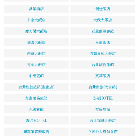
晶華酒店
儷仕飯店
上豪大飯店
大欣大飯店
慶天閣大飯店
老爺商務會館
蒲園大飯店
皇都飯店
西華大飯店
力霸皇冠大飯店
兄弟大飯店
台北馥敦旅館
中泰賓館
東華飯店
台北馥敦旅館(復南店)
台北商旅(大安館)
友泰商務旅館
姿苑HOTEL
永親賓館
友統旅館
喬合HOTEL
台北福華大飯店
麗都唯客樂飯店
立德台大尊賢會館