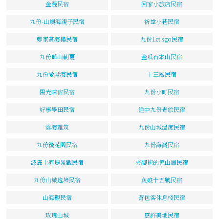
金漫民宿
回家小旅店民宿
九份-山嶼海親子民宿
祈堂小巷民宿
鄭家賞海樓民宿
九份Let'sgo民宿
九份藍山朝夏
金瓜石本山民宿
九份愛琴海民宿
十三層民宿
陽光味宿民宿
九份小町民宿
好事學田民宿
途中九份青旅民宿
雲海雅筑
九份山城溫度民宿
九份後花園民宿
九份海灣民宿
波麗士河堤景觀民宿
夾腳拖的家山居民宿
九份山城逸境民宿
魚礁十五號民宿
山海觀民宿
背包客休息棧民宿
玫瑰山城
應許美地民宿