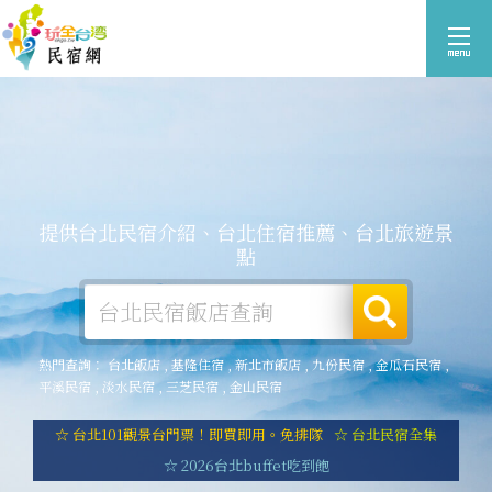
提供台北民宿介紹、台北住宿推薦、台北旅遊景
點
熱門查詢：
台北飯店
,
基隆住宿
,
新北市飯店
,
九份民宿
,
金瓜石民宿
,
平溪民宿
,
淡水民宿
,
三芝民宿
,
金山民宿
☆ 台北101觀景台門票！即買即用。免排隊
☆ 台北民宿全集
☆ 2026台北buffet吃到飽