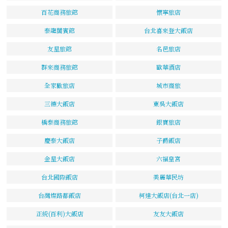
百花商務旅館
懷寧旅店
泰龍閣賓館
台北喜來登大飯店
友星旅館
名邑旅店
群來商務旅館
歐華酒店
全家歡旅店
城市商旅
三德大飯店
東吳大飯店
橋泰商務旅館
銀寶旅店
慶泰大飯店
子爵飯店
金星大飯店
六福皇宮
台北國際飯店
美麗華民坊
台灣燦路都飯店
柯達大飯店(台北一店)
正統(百利)大飯店
友友大飯店