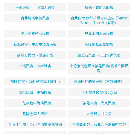
平溪民宿．十分旅人民宿
板橋．首府大飯店
台北雙溪幸福民宿
台北住宿 旅行邦尼青年旅店 Tourist
Bunny Hostel（官網）
淡水淡築憩水民宿
雙溪山明水舍民宿
台北民宿‧雙溪雙臻園民宿
基隆蔚藍海景旅店
金瓜石民宿～溪邊小築
金瓜石民宿～石山水禪民宿
平溪民宿‧故鄉雅舍
十分寮天燈民宿福隆民宿(雙禾庭園民
宿)
福隆住宿‧海都民宿(海都旅社)
三峽阿桂的家民宿（官方網站）
淡水民宿．幸福圓點
淡水捷運民宿-台北yes
三芝旅途中海邊民宿
福隆住宿．大東民宿
基隆金華大飯店
九份風之谷民宿
金山伴手禮・金山老街獅子林餅舖
台灣高山茶‧台北九份高麗照茗茶