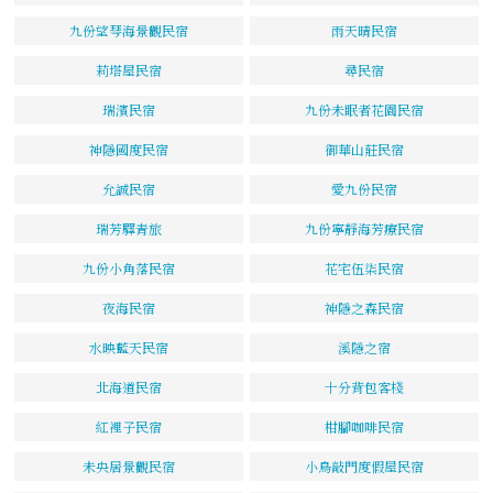
九份望琴海景觀民宿
雨天晴民宿
莉塔屋民宿
尋民宿
瑞濱民宿
九份未眠者花園民宿
神隱國度民宿
御華山莊民宿
允誠民宿
愛九份民宿
瑞芳驛青旅
九份寧靜海芳療民宿
九份小角落民宿
花宅伍柒民宿
夜海民宿
神隱之森民宿
水映藍天民宿
溪隱之宿
北海道民宿
十分背包客棧
紅裡子民宿
柑腳咖啡民宿
未央居景觀民宿
小鳥敲門度假屋民宿