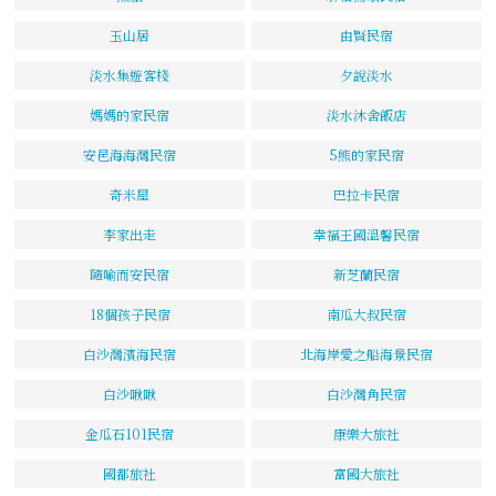
玉山居
由賢民宿
淡水集遊客棧
夕說淡水
媽媽的家民宿
淡水沐舍飯店
安邑海海灣民宿
5熊的家民宿
奇米屋
巴拉卡民宿
李家出走
幸福王國溫馨民宿
隨喻而安民宿
新芝蘭民宿
18個孩子民宿
南瓜大叔民宿
白沙灣濱海民宿
北海岸愛之船海景民宿
白沙啾啾
白沙灣角民宿
金瓜石101民宿
康樂大旅社
國都旅社
富國大旅社