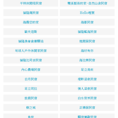
平林休閒棧民宿
雙溪藝術的家~自然山舍民宿
福隆灣民宿
Hello哩賀
海霞您的家
海都民宿
歐夫寇斯
福隆藍海民宿
福隆漁會倉庫驛站
逸閒居民宿
地球人戶外休閒家民宿
海好有你
福隆比司吉民宿
海比樂民宿
內心農場民宿
足立烏來
日月民宿
堤畔溫泉民宿
足立司拉
情人溫泉民宿
旅晨民宿
白水世界民宿
樹之城
正德居民宿
魚旅
驛宿鶯歌民宿