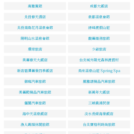
高雅賓館
成都大飯店
北投春天酒店
泉都溫泉會館
北投南島花月溫泉會館
綠峰渡假山莊
陽明山水溫泉會館
馥麗商務旅館
環球旅店
少爺旅店
美麗春天大飯店
台北城外陽光森林渡假村
新店碧潭麗景四季飯店
烏來溫泉山莊 Spring Spa
御庭汽車旅館
風雅頌精品汽車旅館
美麗殿精品汽車旅館
新萬年大飯店
儷閣汽車旅館
三峽義鴻民宿
海中天溫泉飯店
淡水長緹海景飯店
漁人碼頭休閒旅館
台北寶格利時尚旅館