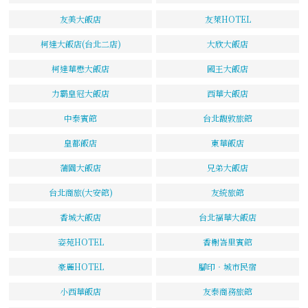
友美大飯店
友萊HOTEL
柯達大飯店(台北二店)
大欣大飯店
柯達華懋大飯店
國王大飯店
力霸皇冠大飯店
西華大飯店
中泰賓館
台北馥敦旅館
皇都飯店
東華飯店
蒲園大飯店
兄弟大飯店
台北商旅(大安館)
友統旅館
香城大飯店
台北福華大飯店
姿苑HOTEL
香榭峇里賓館
豪麗HOTEL
腳印‧城市民宿
小西華飯店
友泰商務旅館