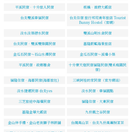
平溪民宿．十分旅人民宿
板橋．首府大飯店
台北雙溪幸福民宿
台北住宿 旅行邦尼青年旅店 Tourist
Bunny Hostel（官網）
淡水淡築憩水民宿
雙溪山明水舍民宿
台北民宿‧雙溪雙臻園民宿
基隆蔚藍海景旅店
金瓜石民宿～石山水禪民宿
金瓜石民宿～溪邊小築
平溪民宿‧故鄉雅舍
十分寮天燈民宿福隆民宿(雙禾庭園民
宿)
福隆住宿‧海都民宿(海都旅社)
三峽阿桂的家民宿（官方網站）
淡水捷運民宿-台北yes
淡水民宿．幸福圓點
三芝旅途中海邊民宿
福隆住宿．大東民宿
基隆金華大飯店
九份風之谷民宿
金山伴手禮・金山老街獅子林餅舖
台灣高山茶‧台北九份高麗照茗茶