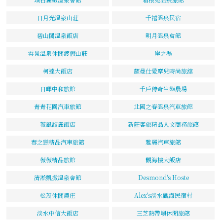
日月光溫泉山莊
千禧溫泉民宿
碧山閣溫泉飯店
明月溫泉會館
雲景溫泉休閒渡假山莊
岸之湯
柯達大飯店
蘿曼仕愛摩兒時尚旅舘
日暉中和旅館
千戶傳奇生態農場
青青花園汽車旅館
北國之春溫泉汽車旅館
薇風馥麗飯店
新莊客旅精品人文商務旅館
春之戀精品汽車旅館
雅麗汽車旅館
薇薇精品旅館
觀海樓大飯店
清淞凱撒溫泉會館
Desmond's Hoste
松茂休閒農庄
Alex's淡水觀海民宿村
淡水中信大飯店
三芝熱帶嶼休閒旅館