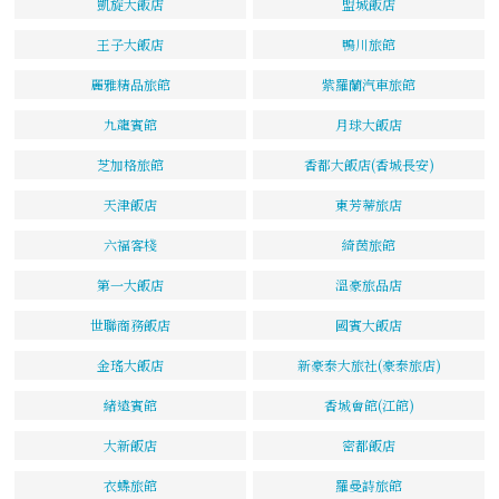
凱旋大飯店
盟城飯店
王子大飯店
鴨川旅館
麗雅精品旅館
紫羅蘭汽車旅館
九龍賓館
月球大飯店
芝加格旅館
香都大飯店(香城長安)
天津飯店
東芳蒂旅店
六福客棧
綺茵旅館
第一大飯店
溫豪旅品店
世聯商務飯店
國賓大飯店
金瑤大飯店
新豪泰大旅社(豪泰旅店)
緒遠賓館
香城會館(江館)
大新飯店
密都飯店
衣蝶旅館
羅曼詩旅館