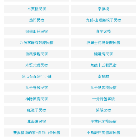
木質棧民宿
幸福棧
熱門民宿
九份-山嶼海親子民宿
御華山莊民宿
食字客棧
九份寧靜海芳療民宿
波麗士河堤景觀民宿
微風景觀民宿
嫚嫚窩民宿
木質元素民宿
魚礁十五號民宿
金瓜石五金行小舖
幸福驛
九份巷居民宿
九份臥客棧民宿
神隱國度民宿
十分背包客棧
紅裡子民宿
溪隱之宿
北海道民宿
平林休閒棧民宿
雙溪藝術的家~自然山舍民宿
小鳥敲門度假屋民宿