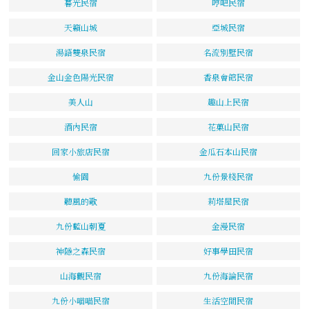
暮光民宿
哼吧民宿
天籟山城
亞城民宿
湯語雙泉民宿
名流別墅民宿
金山金色陽光民宿
香泉會館民宿
美人山
趣山上民宿
酒內民宿
花菓山民宿
回家小旅店民宿
金瓜石本山民宿
愉園
九份景棧民宿
聽風的歌
莉塔屋民宿
九份藍山朝夏
金漫民宿
神隱之森民宿
好事學田民宿
山海觀民宿
九份海論民宿
九份小喵喵民宿
生活空間民宿