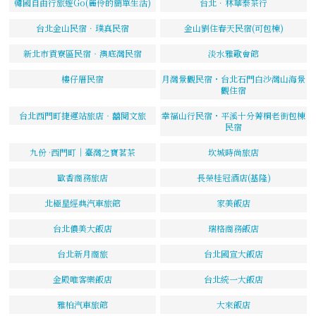
韓國自由行旅遊Go(麗伶的簡單生活)
台北．林華泰茶行
台北金山民宿．璞真民宿
金山劉住春天民宿(可包棟)
新北市貢寮區民宿‧澳底灣民宿
淡水雅歌會館
樓仔厝民宿
月灣景觀民宿・台北石門白沙灣山海景
觀住宿
台北西門町捷運站旅店‧囍閱文旅
幸福山行民宿・平溪十分菁桐老街包棟
民宿
九份 ·西門町｜臺灣之寶茗茶
坎城時尚旅店
歐香商務旅店
長榮桂冠酒店(基隆)
北極星經典汽車旅館
家美飯店
台北儂美大飯店
瑞格商務飯店
台北新月商旅
台北國宣大飯店
金殿唯客樂飯店
台北統一大飯店
雅柏汽車旅館
大來飯店