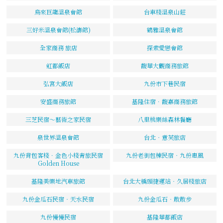
烏來巨龍溫泉會館
台車棧溫泉山莊
三好米溫泉會館(松濤館)
鶴雅溫泉會館
全家商務 旅店
探索愛戀會館
虹都飯店
馥華大觀商務旅館
弘宮大飯店
九份市下巷民宿
安盛商務旅館
基隆住宿．馥嘉商務旅館
三芝民宿～藝術之家民宿
八里桃樂絲森林餐廳
泉世界溫泉會館
台北‧意芙旅店
九份背包客棧．金色小棧青旅民宿
九份老街包棟民宿‧九份惠風
Golden House
基隆美樂地汽車旅館
台北大橋頭捷運站‧久居棧旅店
九份金瓜石民宿‧天水民宿
九份金瓜石‧散散步
九份慢慢民宿
基隆華都飯店