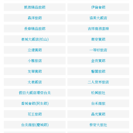
凱微精品旅館
伊倫會館
森洋旅館
協美大飯店
長春精品旅館
吉祥商務套房
豪城大飯店(松山)
惠安賓館
立建賓館
一等好旅店
小雅旅店
金夜賓館
友華賓館
馨閣旅館
太豪飯店
二人世界旅店
假日大飯店環亞台北
松興旅社
香城會館(民生館)
台禾商旅
花王旅館
晶光賓館
台北商旅(慶城館)
泰安大旅社