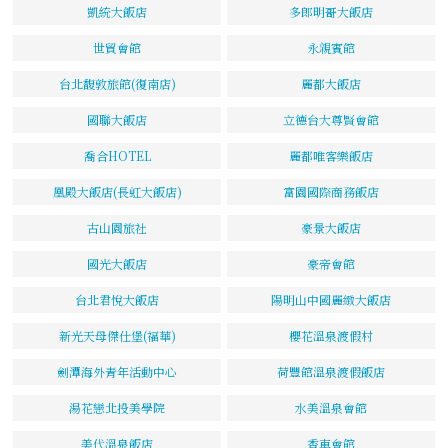
凱統大飯店
多郎明哥大飯店
世貿會館
永親賓館
台北馥敦旅館(復南店)
麗都大飯店
國聯大飯店
立德台大尊賢會館
喬合HOTEL
麗都唯客樂飯店
凰殿大飯店(長虹大飯店)
富園國際商務飯店
古山園旅社
豪景大飯店
國光大飯店
豪帝會館
台北君悅大飯店
陽明山中國麗緻大飯店
新光天母傑仕堡(福華)
櫻花溫泉渡假村
劍潭海外青年活動中心
荷豐館溫泉渡假飯店
湯花戀北投美學院
水美溫泉會館
美代溫泉飯店
香車會館