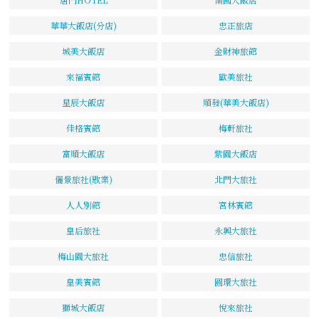
華華大飯店(分店)
忠正旅店
城美大飯店
金財神旅館
來福賓館
歐美旅社
星辰大飯店
順發(華美大飯店)
佳格賓館
梅軒旅社
富順大飯店
紫園大飯店
儷景旅社(歇業)
北門大旅社
人人別館
宮林賓館
皇后旅社
永興大旅社
梅山園大旅社
忠信旅社
皇美賓館
圓環大旅社
獅城大飯店
悅來旅社