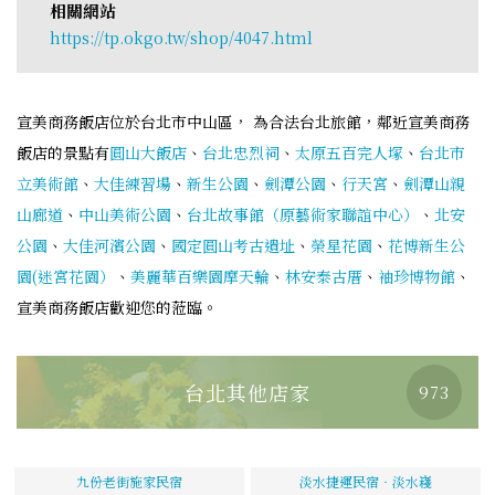
相關網站
https://tp.okgo.tw/shop/4047.html
宣美商務飯店位於台北市中山區， 為合法台北旅館，鄰近宣美商務
飯店的景點有
圓山大飯店
、
台北忠烈祠
、
太原五百完人塚
、
台北市
立美術館
、
大佳練習場
、
新生公園
、
劍潭公園
、
行天宮
、
劍潭山親
山廊道
、
中山美術公園
、
台北故事館（原藝術家聯誼中心）
、
北安
公園
、
大佳河濱公園
、
國定圓山考古遺址
、
榮星花園
、
花博新生公
園(迷宮花園）
、
美麗華百樂園摩天輪
、
林安泰古厝
、
袖珍博物館
、
宣美商務飯店歡迎您的蒞臨。
台北其他店家
973
九份老街施家民宿
淡水捷運民宿‧淡水嶘