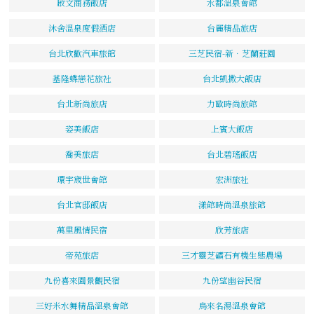
啟文商務飯店
水都溫泉會館
沐舍溫泉度假酒店
台麗精品旅店
台北欣歡汽車旅館
三芝民宿-新．芝蘭莊園
基隆蝶戀花旅社
台北凱撒大飯店
台北新尚旅店
力歐時尚旅館
姿美飯店
上賓大飯店
喬美旅店
台北碧瑤飯店
環宇宬世會館
宏洲旅社
台北官邸飯店
漾館時尚溫泉旅館
萬里風情民宿
欣芳旅店
帝苑旅店
三才靈芝礦石有機生態農場
九份喜來園景觀民宿
九份望幽谷民宿
三好米水舞精品溫泉會館
烏來名湯溫泉會館