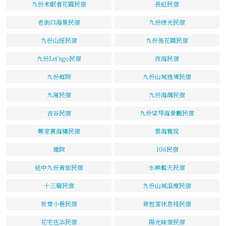
九份未眠者花園民宿
長虹民宿
老街口海景民宿
九份綠光民宿
九份山經民宿
九份後花園民宿
九份Let'sgo民宿
夜海民宿
九份庭院
九份山城逸境民宿
九窩民宿
九份海灣民宿
吉谷民宿
九份望琴海景觀民宿
鄭家賞海樓民宿
雲海雅筑
雜院
106民宿
途中九份青旅民宿
水映藍天民宿
十三層民宿
九份山城溫度民宿
祈堂小巷民宿
背包客休息棧民宿
花宅伍柒民宿
陽光味宿民宿