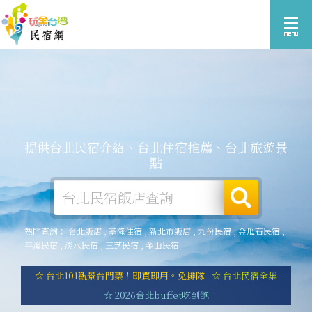
提供台北民宿介紹、台北住宿推薦、台北旅遊景
點
熱門查詢：
台北飯店
,
基隆住宿
,
新北市飯店
,
九份民宿
,
金瓜石民宿
,
平溪民宿
,
淡水民宿
,
三芝民宿
,
金山民宿
☆ 台北101觀景台門票！即買即用。免排隊
☆ 台北民宿全集
☆ 2026台北buffet吃到飽