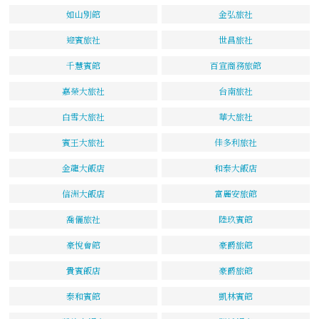
如山別館
金弘旅社
迎賓旅社
世昌旅社
千慧賓館
百宣商務旅館
嘉榮大旅社
台南旅社
白雪大旅社
華大旅社
賓王大旅社
佳多利旅社
金龍大飯店
和泰大飯店
信洲大飯店
富麗安旅館
喬儷旅社
陸玖賓館
豪悅會館
豪爵旅館
貴賓飯店
豪爵旅館
泰和賓館
凱林賓館