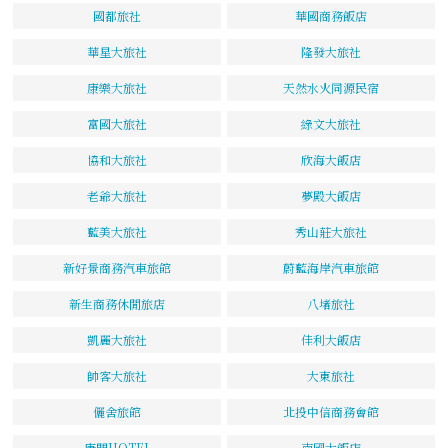
國都旅社
華國商務飯店
華星大旅社
隆發大旅社
康樂大旅社
天然水火同源民宿
富國大旅社
綠文大旅社
協和大旅社
欣海大飯店
老爺大旅社
夢殿大飯店
藍美大旅社
秀山莊大旅社
新好景商務汽車旅館
蔚藍海岸汽車旅館
新生商務休閒旅店
八堵旅社
凱麗大旅社
佳利大飯店
帥客大旅社
大東旅社
儷舍旅館
北投中信商務會館
唐門HOTEL
南國大飯店