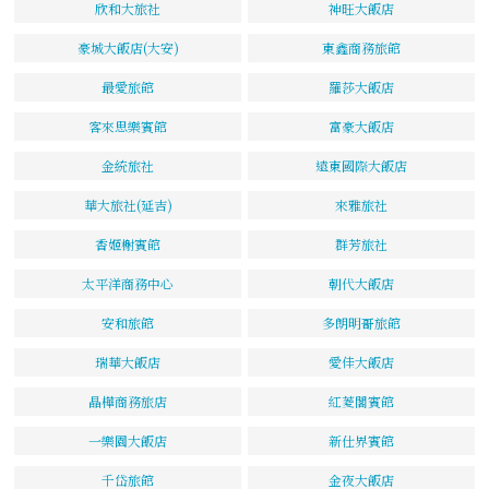
欣和大旅社
神旺大飯店
豪城大飯店(大安)
東鑫商務旅館
最愛旅館
羅莎大飯店
客來思樂賓館
富豪大飯店
金統旅社
遠東國際大飯店
華大旅社(延吉)
來雅旅社
香姬榭賓館
群芳旅社
太平洋商務中心
朝代大飯店
安和旅館
多朗明哥旅館
瑞華大飯店
愛佳大飯店
晶樺商務旅店
紅菱閣賓館
一樂園大飯店
新仕界賓館
千岱旅館
金夜大飯店