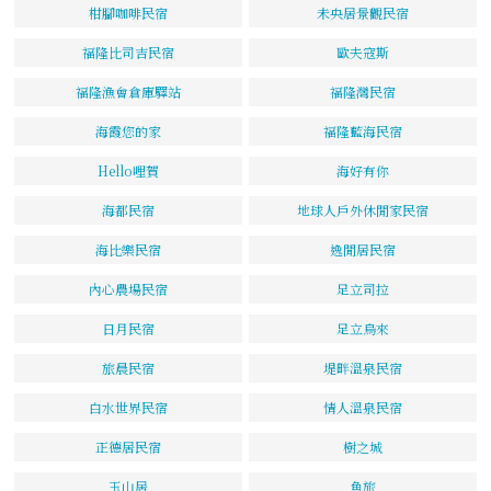
柑腳咖啡民宿
未央居景觀民宿
福隆比司吉民宿
歐夫寇斯
福隆漁會倉庫驛站
福隆灣民宿
海霞您的家
福隆藍海民宿
Hello哩賀
海好有你
海都民宿
地球人戶外休閒家民宿
海比樂民宿
逸閒居民宿
內心農場民宿
足立司拉
日月民宿
足立烏來
旅晨民宿
堤畔溫泉民宿
白水世界民宿
情人溫泉民宿
正德居民宿
樹之城
玉山居
魚旅