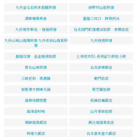
九份金瓜石利未莊園民宿
綠野村山莊民宿
酒鄉埔里美食
基隆三坑口‧阿微剉冰
九份瑞芳車站 ・橙橙民宿
台北西門町捷運站旅館‧豪贊旅店
九份山城山海灣民宿·九份老街山海景民
九份迦南民宿
宿
基隆住宿．金金商務旅館
士林夜市B1-長林記大餅包小餅
雲在山房民宿
台北綠蒂飯店
三峽老街．美濃鎮
東門旅店
岩漿漢方麻辣火鍋
愛芝園旅館
海華休閒別墅
板橋百麗飯店
海洋深呼吸
山月景緻旅館
華帥海景飯店
萬仕達海景旅店
柯達大飯店
台北喜來登大飯店