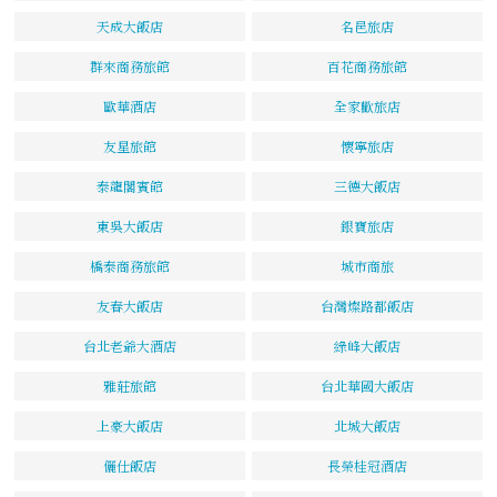
天成大飯店
名邑旅店
群來商務旅館
百花商務旅館
歐華酒店
全家歡旅店
友星旅館
懷寧旅店
泰龍閣賓館
三德大飯店
東吳大飯店
銀寶旅店
橋泰商務旅館
城市商旅
友春大飯店
台灣燦路都飯店
台北老爺大酒店
綠峰大飯店
雅莊旅館
台北華國大飯店
上豪大飯店
北城大飯店
儷仕飯店
長榮桂冠酒店