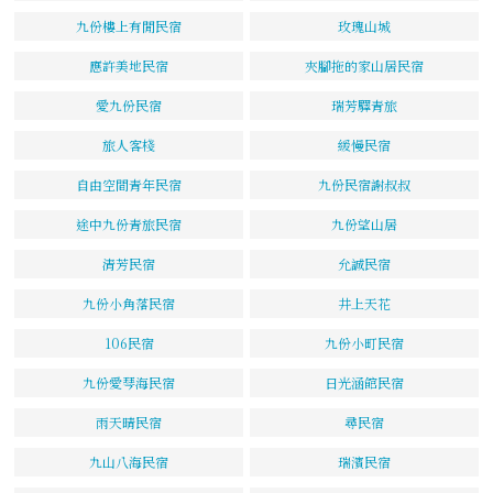
九份樓上有閒民宿
玫瑰山城
應許美地民宿
夾腳拖的家山居民宿
愛九份民宿
瑞芳驛青旅
旅人客棧
緩慢民宿
自由空間青年民宿
九份民宿謝叔叔
途中九份青旅民宿
九份望山居
清芳民宿
允誠民宿
九份小角落民宿
井上天花
106民宿
九份小町民宿
九份愛琴海民宿
日光涵館民宿
雨天晴民宿
尋民宿
九山八海民宿
瑞濱民宿