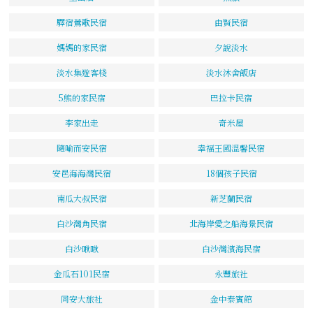
驛宿鶯歌民宿
由賢民宿
媽媽的家民宿
夕說淡水
淡水集遊客棧
淡水沐舍飯店
5熊的家民宿
巴拉卡民宿
李家出走
奇米屋
隨喻而安民宿
幸福王國溫馨民宿
安邑海海灣民宿
18個孩子民宿
南瓜大叔民宿
新芝蘭民宿
白沙灣角民宿
北海岸愛之船海景民宿
白沙啾啾
白沙灣濱海民宿
金瓜石101民宿
永豐旅社
同安大旅社
金中泰賓館