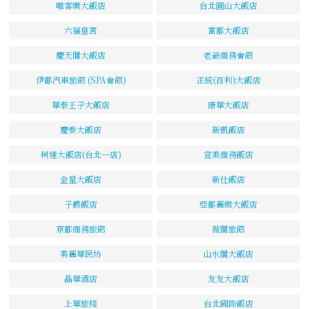
唯客樂大飯店
台北圓山大飯店
六福皇宮
富都大飯店
慶天閣大飯店
老爺商務會館
伊都汽車旅館 (SPA會館)
正統(百利)大飯店
華泰王子大飯店
康華大飯店
慶泰大飯店
新凱飯店
柯達大飯店(台北一店)
宣美商務飯店
金星大飯店
新仕飯店
子爵飯店
亞都麗緻大飯店
京都商務旅館
薇閣旅館
美麗華民坊
山水閣大飯店
晶華酒店
友友大飯店
上華旅棧
台北國際飯店