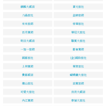
麒麟大飯店
富元旅社
乃晶旅社
金帥旅館
來來旅館
帝華旅社
百月賓館
華冠大旅社
明日大飯店
聯賓大旅社
一加一旅館
都會賓館
國都旅社
(金)國際旅社
上林賓館
華宮旅社
貴都飯店
蝴蝶蘭大旅社
龍山旅社
益賓旅館
可愛大旅社
良夜大飯店
內江賓館
幸福大旅社