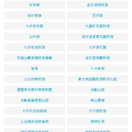
好萊屋
金石客棧民宿
我好幸福
悠然居
九份夜未眠
九重町茶藝民宿
山中居
溫莎堡香草花園民宿
九份老舍民宿
九份洞天閣
茶壺山觀景樓民宿餐廳
溫莎堡景觀民宿
寬宿
十分新宿
上山快樂民宿
東北角田園民宿醉月山莊
優聖美地鄉村渡假別墅
合歡山莊
合歡露營渡假山莊
青山農場
卡莎米亞溫泉館
沙力達民宿
上谷清流溫泉會館
堤岸紅塔
璞石麗緻溫泉會館
箱根苑溫泉旅館