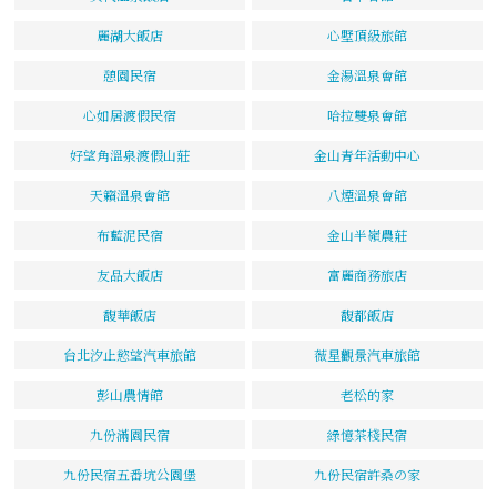
麗湖大飯店
心墅頂級旅館
憩園民宿
金湯溫泉會館
心如居渡假民宿
哈拉雙泉會館
好望角溫泉渡假山莊
金山青年活動中心
天籟溫泉會館
八煙溫泉會館
布藍泥民宿
金山半嶺農莊
友品大飯店
富麗商務旅店
馥華飯店
馥都飯店
台北汐止慾望汽車旅館
薇星觀景汽車旅館
彭山農情館
老松的家
九份滿園民宿
綠憶茶棧民宿
九份民宿五番坑公園堡
九份民宿許桑の家