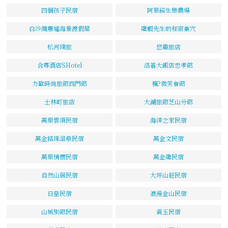
四個孩子民宿
阿里磅生態農場
白沙灣廢墟海景渡假屋
龍蝦先生的秘密巢穴
松河璞旅
悠趣旅店
合尊酒店SHotel
洛碁大飯店忠孝館
力歐時尚旅館西門館
楓?微笑會館
士林町旅店
大湖旅館芝山分館
萬里雲頂民宿
海洋之家民宿
萬金銘珠溫泉民宿
萬金文民宿
萬里情懷民宿
萬金龍民宿
自然山居民宿
大坪山莊民宿
日皇民宿
浪漫金山民宿
山城別館民宿
黃玉民宿