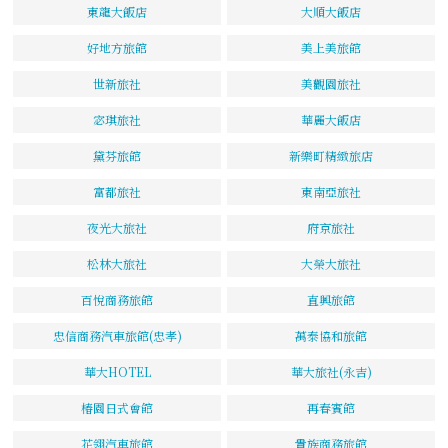
東龍大飯店
大順大飯店
好地方旅館
美上美旅館
世新旅社
美觀園旅社
宓琪旅社
華麗大飯店
黛芬旅館
新樂町精緻旅店
富都旅社
東南亞旅社
夜光大旅社
府京旅社
松林大旅社
大榮大旅社
百悅商務旅館
直興旅館
忠信商務汽車旅館(忠孝)
萬泰協和旅館
華大HOTEL
華大旅社(永吉)
椿園日式會館
再春賓館
花翎汽車旅館
貴族商務旅館