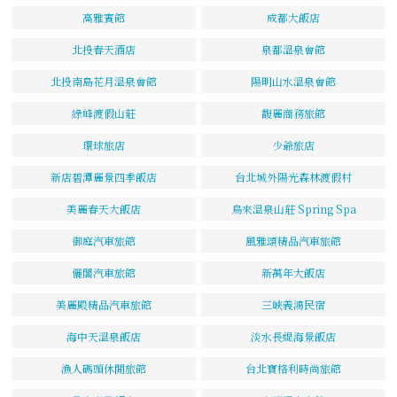
高雅賓館
成都大飯店
北投春天酒店
泉都溫泉會館
北投南島花月溫泉會館
陽明山水溫泉會館
綠峰渡假山莊
馥麗商務旅館
環球旅店
少爺旅店
新店碧潭麗景四季飯店
台北城外陽光森林渡假村
美麗春天大飯店
烏來溫泉山莊 Spring Spa
御庭汽車旅館
風雅頌精品汽車旅館
儷閣汽車旅館
新萬年大飯店
美麗殿精品汽車旅館
三峽義鴻民宿
海中天溫泉飯店
淡水長緹海景飯店
漁人碼頭休閒旅館
台北寶格利時尚旅館