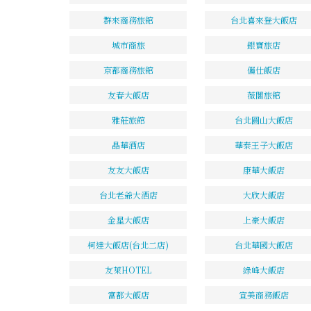
群來商務旅館
台北喜來登大飯店
城市商旅
銀寶旅店
京都商務旅館
儷仕飯店
友春大飯店
薇閣旅館
雅莊旅館
台北圓山大飯店
晶華酒店
華泰王子大飯店
友友大飯店
康華大飯店
台北老爺大酒店
大欣大飯店
金星大飯店
上豪大飯店
柯達大飯店(台北二店)
台北華國大飯店
友萊HOTEL
綠峰大飯店
富都大飯店
宣美商務飯店