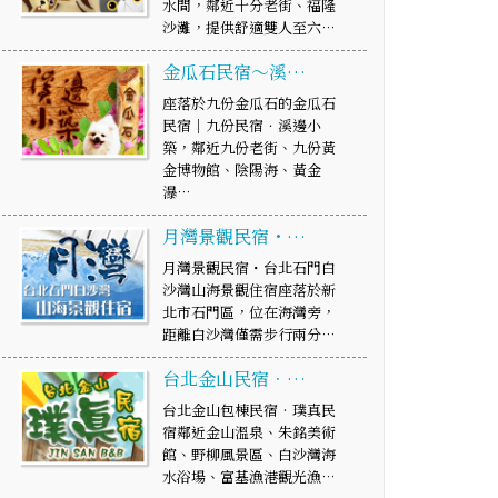
水間，鄰近十分老街、福隆
沙灘，提供舒適雙人至六…
金瓜石民宿～溪…
座落於九份金瓜石的金瓜石
民宿｜九份民宿．溪邊小
築，鄰近九份老街、九份黃
金博物館、陰陽海、黃金
瀑…
月灣景觀民宿・…
月灣景觀民宿・台北石門白
沙灣山海景觀住宿座落於新
北市石門區，位在海灣旁，
距離白沙灣僅需步行兩分…
台北金山民宿．…
台北金山包棟民宿‧璞真民
宿鄰近金山溫泉、朱銘美術
館、野柳風景區、白沙灣海
水浴場、富基漁港觀光漁…