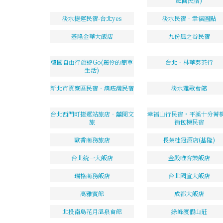
庭園民宿)
淡水捷運民宿-台北yes
淡水民宿．幸福圓點
基隆金華大飯店
九份風之谷民宿
韓國自由行旅遊Go(麗伶的簡單
台北．林華泰茶行
生活)
新北市貢寮區民宿‧澳底灣民宿
淡水雅歌會館
台北西門町捷運站旅店‧囍閱文
幸福山行民宿・平溪十分菁
旅
街包棟民宿
歐香商務旅店
長榮桂冠酒店(基隆)
台北統一大飯店
金殿唯客樂飯店
瑞格商務飯店
台北國宣大飯店
高雅賓館
成都大飯店
北投南島花月溫泉會館
綠峰渡假山莊