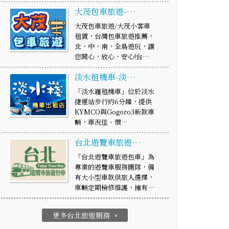
大茂包車旅遊-…
大茂包車旅遊/大茂小客車
租賃，台灣包車旅遊推薦，
北，中，南，全島遊玩，讓
您開心，放心，安心!台…
淡水租機車-淡…
「淡水嶘租機車」位於淡水
捷運站步行約6分鐘，提供
KYMCO與Gogoro3新款車
輛，車況佳、價…
台北遊覽車旅遊…
「台北遊覽車旅遊包車」為
專業的遊覽車服務團隊，備
有大小型車款供旅人選擇，
車輛定期檢修維護，擁有…
更多台北旅遊服務
arrow_right