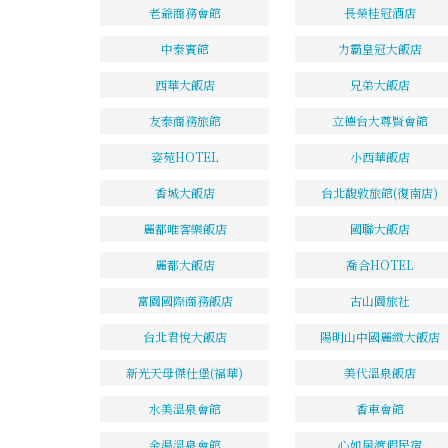
老爺商務會館
長榮桂冠酒店
中泰賓館
力霸皇冠大飯店
西華大飯店
兄弟大飯店
友泰商務旅館
立德台大尊賢會館
姿苑HOTEL
小西華飯店
香城大飯店
台北馥敦旅館(復南店)
麗都唯客樂飯店
國聯大飯店
麗都大飯店
喬合HOTEL
富園國際商務飯店
古山園旅社
台北君悅大飯店
陽明山中國麗緻大飯店
新光天母傑仕堡(福華)
美代溫泉飯店
水美溫泉會館
香車會館
金湯溫泉會館
心如居渡假民宿