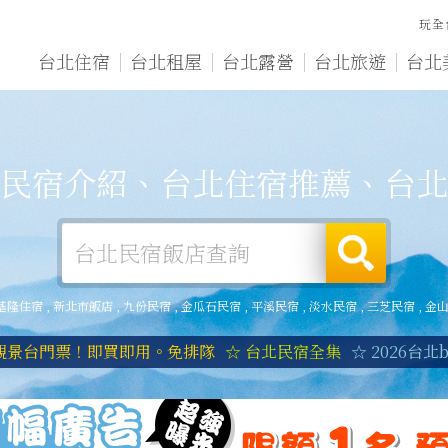
玩全
台北住宿
台北租屋
台北露營
台北旅遊
台北
民宿介紹、台北住宿推薦、台北
基隆住宿
,
新北市飯店
,
九份民宿
,
金瓜石民宿
,
平溪民宿
,
淡水民宿
,
三芝民宿
,
金
1觀景台門票！即買即用。免排隊
☆ 台北民宿全集
☆ 2026台北b