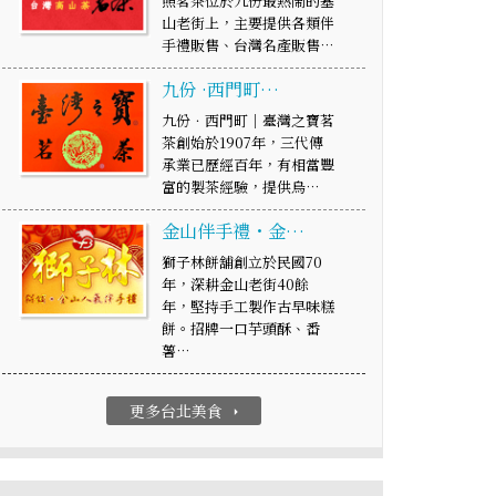
照茗茶位於九份最熱鬧的基
山老街上，主要提供各類伴
手禮販售、台灣名產販售…
九份 ·西門町…
九份．西門町｜臺灣之寶茗
茶創始於1907年，三代傳
承業已歷經百年，有相當豐
富的製茶經驗，提供烏…
金山伴手禮・金…
獅子林餅舖創立於民國70
年，深耕金山老街40餘
年，堅持手工製作古早味糕
餅。招牌一口芋頭酥、番
薯…
更多台北美食
arrow_right