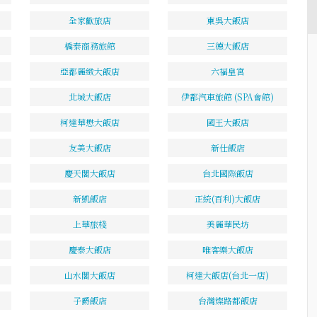
全家歡旅店
東吳大飯店
橋泰商務旅館
三德大飯店
亞都麗緻大飯店
六福皇宮
北城大飯店
伊都汽車旅館 (SPA會館)
柯達華懋大飯店
國王大飯店
友美大飯店
新仕飯店
慶天閣大飯店
台北國際飯店
新凱飯店
正統(百利)大飯店
上華旅棧
美麗華民坊
慶泰大飯店
唯客樂大飯店
山水閣大飯店
柯達大飯店(台北一店)
子爵飯店
台灣燦路都飯店