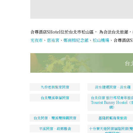
合尊酒店SHotel位於台北市松山區， 為合法台北旅館，
光夜市
、
慈祐宮
、
鄭南榕紀念館
、
松山機場
、合尊酒店S
台
九份老街施家民宿
淡水捷運民宿‧淡水嶘
台北雙溪幸福民宿
台北住宿 旅行邦尼青年旅
Tourist Bunny Hostel（
網）
台北民宿‧雙溪雙臻園民宿
基隆蔚藍海景旅店
平溪民宿‧故鄉雅舍
十分寮天燈民宿福隆民宿(