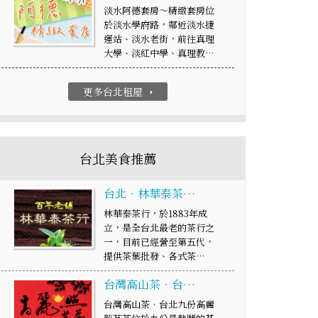
淡水阿德套房～精緻套房位
於淡水學府路，鄰近淡水捷
運站、淡水老街，前往真理
大學、淡紅中學、真理教…
更多台北租屋
arrow_right
台北美食推薦
台北．林華泰茶…
林華泰茶行，於1883年成
立，是全台北最老的茶行之
一，目前已經營至第五代，
提供茶葉批發、各式茶…
台灣高山茶‧台…
台灣高山茶‧台北九份高麗