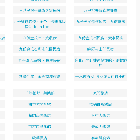
三芝民宿～藝術之家民宿
八里桃樂絲森林餐廳
九份背包客棧．金色小棧青旅民
九份老街包棟民宿‧九份惠風
宿Golden House
旅店
九份金瓜石‧散散步
九份金瓜石民宿‧天水民宿
九份金瓜石利未莊園民宿
綠野村山莊民宿
九份瑞芳車站 ・橙橙民宿
台北西門町捷運站旅館‧豪贊旅
店
基隆住宿．金金商務旅館
士林夜市B1-長林記大餅包小餅
三峽老街．美濃鎮
東門旅店
海華休閒別墅
板橋百麗飯店
華帥海景飯店
柯達大飯店
百花商務旅館
天成大飯店
歐華酒店
泰龍閣賓館