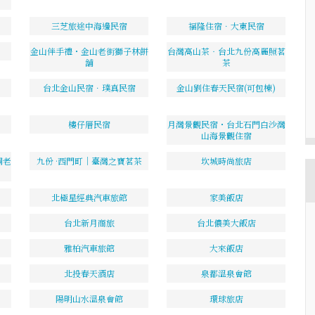
三芝旅途中海邊民宿
福隆住宿．大東民宿
金山伴手禮・金山老街獅子林餅
台灣高山茶‧台北九份高麗照茗
舖
茶
台北金山民宿．璞真民宿
金山劉住春天民宿(可包棟)
樓仔厝民宿
月灣景觀民宿・台北石門白沙灣
山海景觀住宿
桐老
九份 ·西門町｜臺灣之寶茗茶
坎城時尚旅店
北極星經典汽車旅館
家美飯店
台北新月商旅
台北儂美大飯店
雅柏汽車旅館
大來飯店
北投春天酒店
泉都溫泉會館
陽明山水溫泉會館
環球旅店