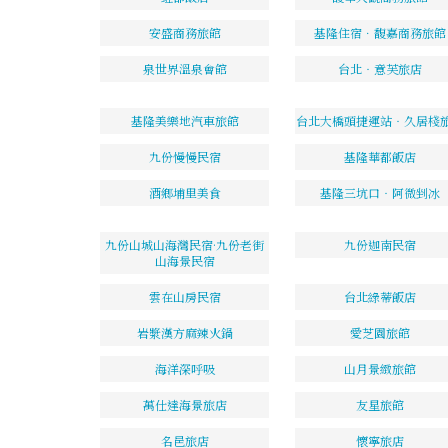
安盛商務旅館
基隆住宿．馥嘉商務旅館
泉世界溫泉會館
台北‧意芙旅店
基隆美樂地汽車旅館
台北大橋頭捷運站‧久居棧
九份慢慢民宿
基隆華都飯店
酒鄉埔里美食
基隆三坑口‧阿微剉冰
九份山城山海灣民宿·九份老街
九份迦南民宿
山海景民宿
雲在山房民宿
台北綠蒂飯店
岩漿漢方麻辣火鍋
愛芝園旅館
海洋深呼吸
山月景緻旅館
萬仕達海景旅店
友星旅館
名邑旅店
懷寧旅店