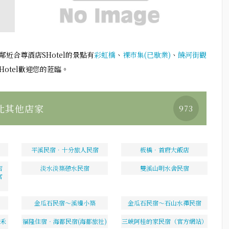
鄰近合尊酒店SHotel的景點有
彩虹橋
、
裸市集(已歇業)
、
饒河街觀
Hotel歡迎您的蒞臨。
北其他店家
973
平溪民宿．十分旅人民宿
板橋．首府大飯店
店
淡水淡築憩水民宿
雙溪山明水舍民宿
官
金瓜石民宿～溪邊小築
金瓜石民宿～石山水禪民宿
雙禾
福隆住宿‧海都民宿(海都旅社)
三峽阿桂的家民宿（官方網站）