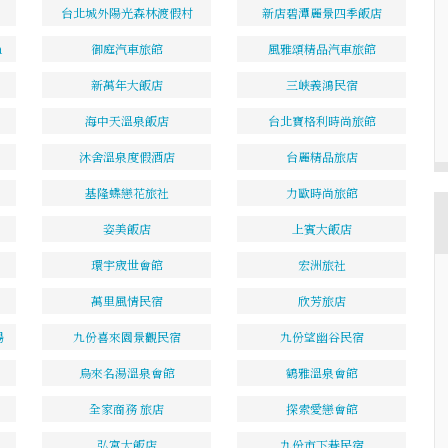
台北城外陽光森林渡假村
新店碧潭麗景四季飯店
a
御庭汽車旅館
風雅頌精品汽車旅館
新萬年大飯店
三峽義鴻民宿
海中天溫泉飯店
台北寶格利時尚旅館
沐舍溫泉度假酒店
台麗精品旅店
基隆蝶戀花旅社
力歐時尚旅館
姿美飯店
上賓大飯店
環宇宬世會館
宏洲旅社
萬里風情民宿
欣芳旅店
場
九份喜來園景觀民宿
九份望幽谷民宿
烏來名湯溫泉會館
鶴雅溫泉會館
全家商務 旅店
探索愛戀會館
弘宮大飯店
九份市下巷民宿