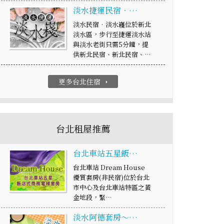
淡水捷運民宿‧…
淡水民宿‧淡水嶘位於新北
淡水區，步行至捷運淡水站
與淡水老街只需5分鐘，提
供新北民宿、新北民宿、…
更多台北住宿
arrow_right
台北租屋推薦
台北車站五星飯…
台北車站 Dream House
優質套房(非民宿)位於台北
市中心及台北車站特區之黃
金地段，緊…
淡水阿德套房～…