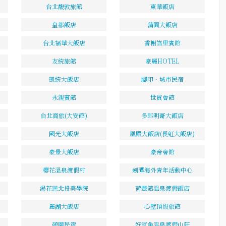
台北馥敦旅館
東華飯店
皇都飯店
蒲園大飯店
台北福華大飯店
香榭峇里賓館
友統旅館
豪麗HOTEL
凱統大飯店
腳印‧城市民宿
永親賓館
世貿會館
台北商旅(大安館)
多郎明哥大飯店
國光大飯店
凰殿大飯店(長虹大飯店)
豪景大飯店
豪帝會館
櫻花溫泉渡假村
劍潭海外青年活動中心
湯花戀北投美學院
荷豐館溫泉渡假飯店
麗湖大飯店
心墅頂級旅館
憩園民宿
好望角溫泉渡假山莊