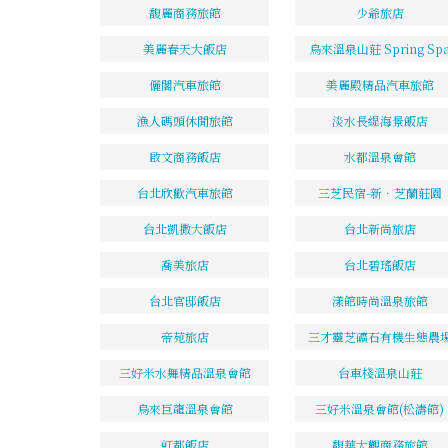
馥麗商務旅館
少爺旅店
美麗春天大飯店
烏來溫泉山莊 Spring Sp
儷閣汽車旅館
美麗殿精品汽車旅館
漁人碼頭休閒旅館
淡水長緹海景飯店
啟文商務飯店
水都溫泉會館
台北欣歡汽車旅館
三芝民宿-新．芝蘭莊園
台北凱撒大飯店
台北新尚旅店
喬美旅店
台北碧瑤飯店
台北官邸飯店
漾館時尚溫泉旅館
帝苑旅店
三才靈芝礦石有機生態農
三好米水舞精品溫泉會館
台車棧溫泉山莊
烏來巨龍溫泉會館
三好米溫泉會館(松濤館)
虹都飯店
馥華大觀商務旅館