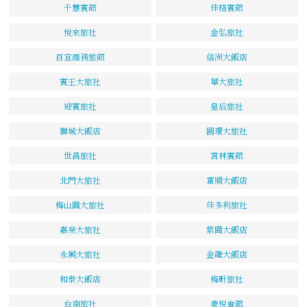
千慧賓館
佳格賓館
悅來旅社
金弘旅社
百宣商務旅館
信洲大飯店
賓王大旅社
華大旅社
迎賓旅社
皇后旅社
獅城大飯店
圓環大旅社
世昌旅社
宮林賓館
北門大旅社
富順大飯店
梅山園大旅社
佳多利旅社
嘉榮大旅社
紫園大飯店
永興大旅社
金龍大飯店
和泰大飯店
梅軒旅社
台南旅社
豪悅會館