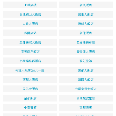
上華旅棧
新凱飯店
台北圓山大飯店
國王大飯店
大欣大飯店
綠峰大飯店
薇閣旅館
新仕飯店
亞都麗緻大飯店
老爺商務會館
宣美商務飯店
慶天閣大飯店
台灣燦路都飯店
雅莊旅館
柯達大飯店(台北一店)
富都大飯店
西華大飯店
蒲園大飯店
兄弟大飯店
力霸皇冠大飯店
皇都飯店
台北馥敦旅館
中泰賓館
東華飯店