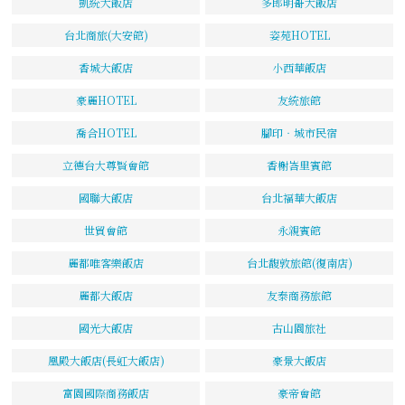
凱統大飯店
多郎明哥大飯店
台北商旅(大安館)
姿苑HOTEL
香城大飯店
小西華飯店
豪麗HOTEL
友統旅館
喬合HOTEL
腳印‧城市民宿
立德台大尊賢會館
香榭峇里賓館
國聯大飯店
台北福華大飯店
世貿會館
永親賓館
麗都唯客樂飯店
台北馥敦旅館(復南店)
麗都大飯店
友泰商務旅館
國光大飯店
古山園旅社
凰殿大飯店(長虹大飯店)
豪景大飯店
富園國際商務飯店
豪帝會館