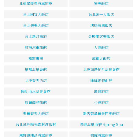
北極星經典汽車旅館
家美飯店
台北國宣大飯店
台北統一大飯店
台北儂美大飯店
瑞格商務飯店
台北新月商旅
金殿唯客樂飯店
雅柏汽車旅館
大來飯店
高雅賓館
成都大飯店
泉都溫泉會館
北投南島花月溫泉會館
北投春天酒店
綠峰渡假山莊
陽明山水溫泉會館
環球旅店
馥麗商務旅館
少爺旅店
美麗春天大飯店
新店碧潭麗景四季飯店
台北城外陽光森林渡假村
烏來溫泉山莊 Spring Spa
風雅頌精品汽車旅館
御庭汽車旅館