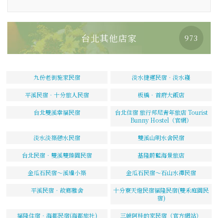
台北其他店家
973
九份老街施家民宿
淡水捷運民宿‧淡水嶘
平溪民宿．十分旅人民宿
板橋．首府大飯店
台北雙溪幸福民宿
台北住宿 旅行邦尼青年旅店 Tourist
Bunny Hostel（官網）
淡水淡築憩水民宿
雙溪山明水舍民宿
台北民宿‧雙溪雙臻園民宿
基隆蔚藍海景旅店
金瓜石民宿～溪邊小築
金瓜石民宿～石山水禪民宿
平溪民宿‧故鄉雅舍
十分寮天燈民宿福隆民宿(雙禾庭園民
宿)
福隆住宿‧海都民宿(海都旅社)
三峽阿桂的家民宿（官方網站）