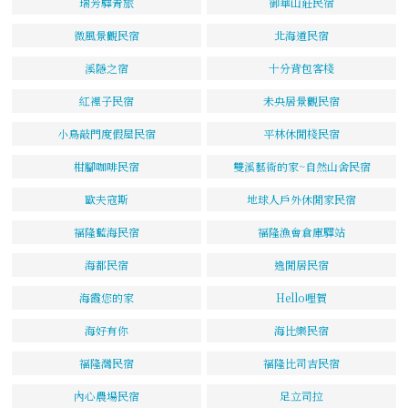
瑞芳驛青旅
御華山莊民宿
微風景觀民宿
北海道民宿
溪隱之宿
十分背包客棧
紅裡子民宿
未央居景觀民宿
小鳥敲門度假屋民宿
平林休閒棧民宿
柑腳咖啡民宿
雙溪藝術的家~自然山舍民宿
歐夫寇斯
地球人戶外休閒家民宿
福隆藍海民宿
福隆漁會倉庫驛站
海都民宿
逸閒居民宿
海霞您的家
Hello哩賀
海好有你
海比樂民宿
福隆灣民宿
福隆比司吉民宿
內心農場民宿
足立司拉