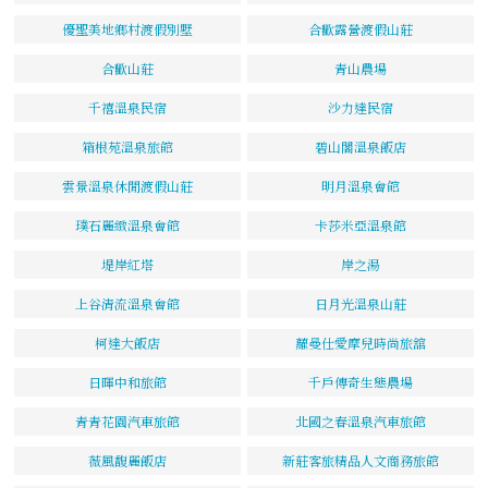
優聖美地鄉村渡假別墅
合歡露營渡假山莊
合歡山莊
青山農場
千禧溫泉民宿
沙力達民宿
箱根苑溫泉旅館
碧山閣溫泉飯店
雲景溫泉休閒渡假山莊
明月溫泉會館
璞石麗緻溫泉會館
卡莎米亞溫泉館
堤岸紅塔
岸之湯
上谷清流溫泉會館
日月光溫泉山莊
柯達大飯店
蘿曼仕愛摩兒時尚旅舘
日暉中和旅館
千戶傳奇生態農場
青青花園汽車旅館
北國之春溫泉汽車旅館
薇風馥麗飯店
新莊客旅精品人文商務旅館