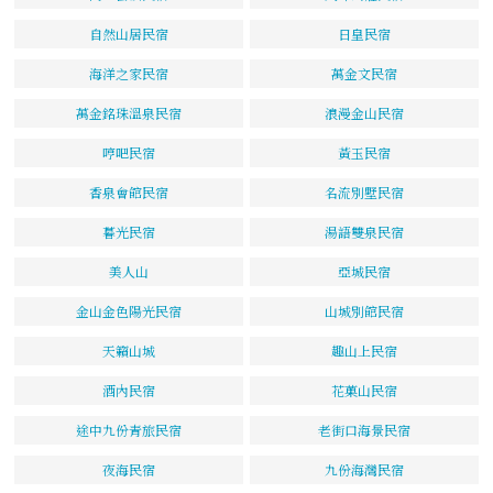
自然山居民宿
日皇民宿
海洋之家民宿
萬金文民宿
萬金銘珠溫泉民宿
浪漫金山民宿
哼吧民宿
黃玉民宿
香泉會館民宿
名流別墅民宿
暮光民宿
湯語雙泉民宿
美人山
亞城民宿
金山金色陽光民宿
山城別館民宿
天籟山城
趣山上民宿
酒內民宿
花菓山民宿
途中九份青旅民宿
老街口海景民宿
夜海民宿
九份海灣民宿