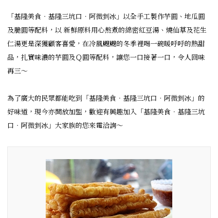
「基隆美食‧基隆三坑口‧阿微剉冰」以全手工製作芋圓、地瓜圓
及脆圓等配料，以 新鮮原料用心熬煮的綿密紅豆湯、燒仙草及花生
仁湯更是深獲顧客喜愛，在冷風颼颼的冬季裡喝一碗暖呼呼的熱甜
品，扎實味濃的芋圓及Ｑ圓等配料，讓您一口接著一口，令人回味
再三～
為了廣大的民眾都能吃到「基隆美食‧基隆三坑口‧阿微剉冰」的
好味道，現今亦開放加盟，歡迎有興趣加入「基隆美食‧基隆三坑
口‧阿微剉冰」大家族的您來電洽詢～