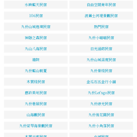
水映藍天民宿
自由空間青年民宿
106民宿
波麗士河堤景觀民宿
九份山城逸境民宿
熱門民宿
神隱之森民宿
九份小喵喵民宿
九山八海民宿
日光涵館民宿
雜院
九份山城溫度民宿
九份藍山朝夏
九份景棧民宿
木質棧民宿
金瓜石五金行小舖
應許美地民宿
九份Let'sgo民宿
九份巷居民宿
九份綠光民宿
山海觀民宿
九份後花園民宿
九份望琴海景觀民宿
九份小角落民宿
木質元素民宿
允誠民宿