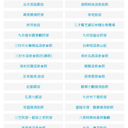
台北官邸飯店
漾館時尚溫泉旅館
萬里風情民宿
帝苑旅店
欣芳旅店
三才靈芝礦石有機生態農場
九份喜來園景觀民宿
九份望幽谷民宿
三好米水舞精品溫泉會館
台車棧溫泉山莊
三好米溫泉會館(松濤館)
烏來名湯溫泉會館
烏來巨龍溫泉會館
鶴雅溫泉會館
全家商務 旅店
探索愛戀會館
虹都飯店
馥華大觀商務旅館
弘宮大飯店
九份市下巷民宿
安盛商務旅館
基隆住宿．馥嘉商務旅館
三芝民宿～藝術之家民宿
八里桃樂絲森林餐廳
泉世界溫泉會館
台北‧意芙旅店