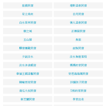
旅晨民宿
堤畔溫泉民宿
足立烏來
日月民宿
白水世界民宿
情人溫泉民宿
樹之城
正德居民宿
玉山居
魚旅
驛宿鶯歌民宿
由賢民宿
夕說淡水
淡水集遊客棧
淡水沐舍飯店
媽媽的家民宿
幸福王國溫馨民宿
安邑海海灣民宿
隨喻而安民宿
18個孩子民宿
南瓜大叔民宿
5熊的家民宿
新芝蘭民宿
李家出走