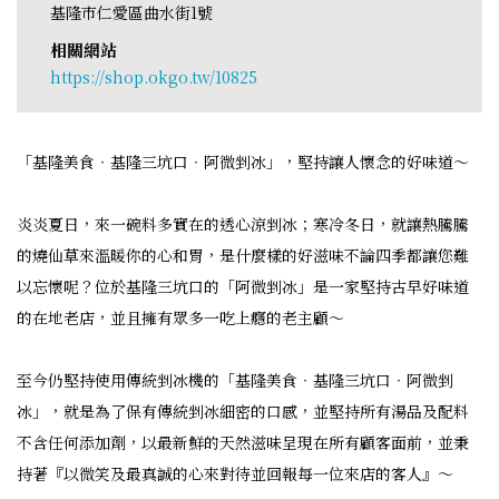
基隆市仁愛區曲水街1號
相關網站
https://shop.okgo.tw/10825
「基隆美食‧基隆三坑口‧阿微剉冰」，堅持讓人懷念的好味道～
炎炎夏日，來一碗料多實在的透心涼剉冰；寒冷冬日，就讓熱騰騰
的燒仙草來溫暖你的心和胃，是什麼樣的好滋味不論四季都讓您難
以忘懷呢？位於基隆三坑口的「阿微剉冰」是一家堅持古早好味道
的在地老店，並且擁有眾多一吃上癮的老主顧～
至今仍堅持使用傳統剉冰機的「基隆美食‧基隆三坑口‧阿微剉
冰」，就是為了保有傳統剉冰細密的口感，並堅持所有湯品及配料
不含任何添加劑，以最新鮮的天然滋味呈現在所有顧客面前，並秉
持著『以微笑及最真誠的心來對待並回報每一位來店的客人』～