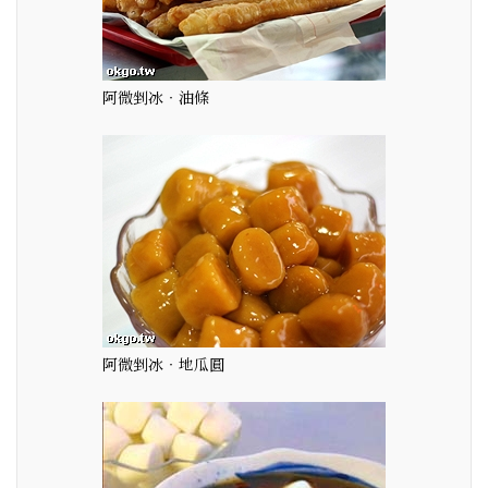
阿微剉冰‧油條
阿微剉冰‧地瓜圓