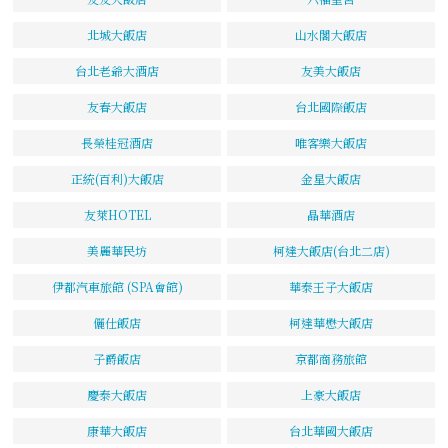
北城大飯店
山水閣大飯店
台北老爺大酒店
友美大飯店
友春大飯店
台北國際飯店
長榮桂冠酒店
唯客樂大飯店
正統(百利)大飯店
金星大飯店
友萊HOTEL
晶華酒店
美麗華民坊
柯達大飯店(台北二店)
伊都汽車旅館 (SPA會館)
華泰王子大飯店
儷仕飯店
柯達華懋大飯店
子爵飯店
京都商務旅館
慶泰大飯店
上豪大飯店
康華大飯店
台北華國大飯店