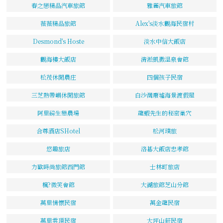
春之戀精品汽車旅館
雅麗汽車旅館
薇薇精品旅館
Alex's淡水觀海民宿村
Desmond's Hoste
淡水中信大飯店
觀海樓大飯店
清淞凱撒溫泉會館
松茂休閒農庄
四個孩子民宿
三芝熱帶嶼休閒旅館
白沙灣廢墟海景渡假屋
阿里磅生態農場
龍蝦先生的秘密巢穴
合尊酒店SHotel
松河璞旅
悠趣旅店
洛碁大飯店忠孝館
力歐時尚旅館西門館
士林町旅店
楓?微笑會館
大湖旅館芝山分館
萬里情懷民宿
萬金龍民宿
萬里雲頂民宿
大坪山莊民宿