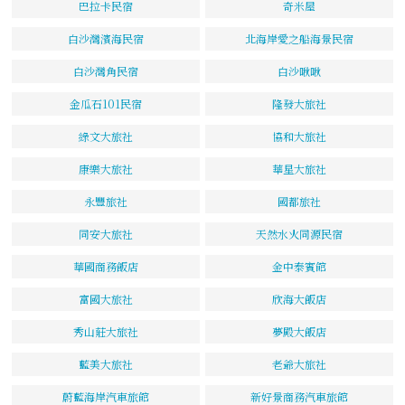
巴拉卡民宿
奇米屋
白沙灣濱海民宿
北海岸愛之船海景民宿
白沙灣角民宿
白沙啾啾
金瓜石101民宿
隆發大旅社
綠文大旅社
協和大旅社
康樂大旅社
華星大旅社
永豐旅社
國都旅社
同安大旅社
天然水火同源民宿
華國商務飯店
金中泰賓館
富國大旅社
欣海大飯店
秀山莊大旅社
夢殿大飯店
藍美大旅社
老爺大旅社
蔚藍海岸汽車旅館
新好景商務汽車旅館