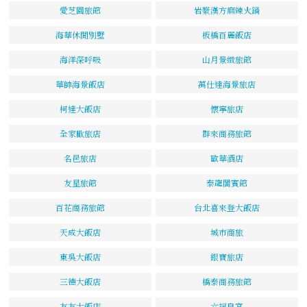
愛芝園旅館
岩漿漢方麻辣火鍋
海華休閒別墅
板橋百麗飯店
海洋深呼吸
山月景緻旅館
華帥海景飯店
萬仕達海景旅店
柯達大飯店
懷寧旅店
全家歡旅店
群來商務旅館
名邑旅店
歐華酒店
友星旅館
泰龍閣賓館
百花商務旅館
台北喜來登大飯店
天成大飯店
城市商旅
東吳大飯店
銀寶旅店
三德大飯店
橋泰商務旅館
友友大飯店
六福皇宮