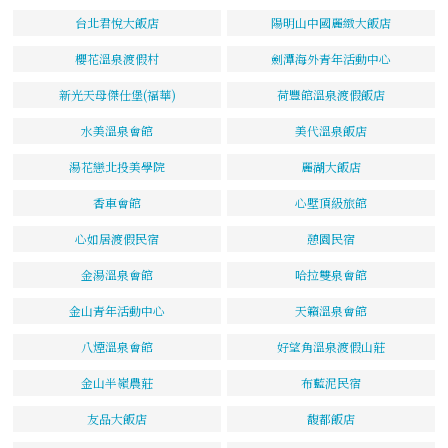
台北君悅大飯店
陽明山中國麗緻大飯店
櫻花溫泉渡假村
劍潭海外青年活動中心
新光天母傑仕堡(福華)
荷豐館溫泉渡假飯店
水美溫泉會館
美代溫泉飯店
湯花戀北投美學院
麗湖大飯店
香車會館
心墅頂級旅館
心如居渡假民宿
憩園民宿
金湯溫泉會館
哈拉雙泉會館
金山青年活動中心
天籟溫泉會館
八煙溫泉會館
好望角溫泉渡假山莊
金山半嶺農莊
布藍泥民宿
友品大飯店
馥都飯店