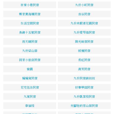
祈堂小巷民宿
九份小町民宿
鄭家賞海樓民宿
吉谷民宿
生活空間民宿
九份未眠者花園民宿
魚礁十五號民宿
九份愛琴海民宿
雨天晴民宿
陽光味宿民宿
九份望山居
緩慢民宿
回家小旅店民宿
長虹民宿
愉園
清芳民宿
嫚嫚窩民宿
九份民宿謝叔叔
花宅伍柒民宿
好事學田民宿
九窩民宿
九份臥客棧民宿
幸福棧
夾腳拖的家山居民宿