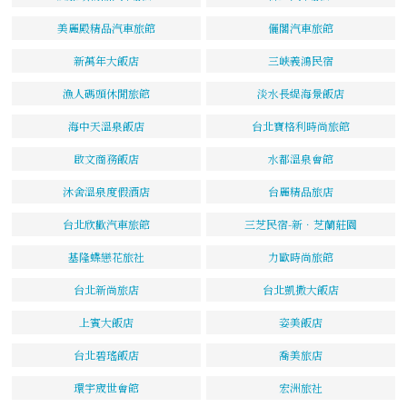
美麗殿精品汽車旅館
儷閣汽車旅館
新萬年大飯店
三峽義鴻民宿
漁人碼頭休閒旅館
淡水長緹海景飯店
海中天溫泉飯店
台北寶格利時尚旅館
啟文商務飯店
水都溫泉會館
沐舍溫泉度假酒店
台麗精品旅店
台北欣歡汽車旅館
三芝民宿-新．芝蘭莊園
基隆蝶戀花旅社
力歐時尚旅館
台北新尚旅店
台北凱撒大飯店
上賓大飯店
姿美飯店
台北碧瑤飯店
喬美旅店
環宇宬世會館
宏洲旅社