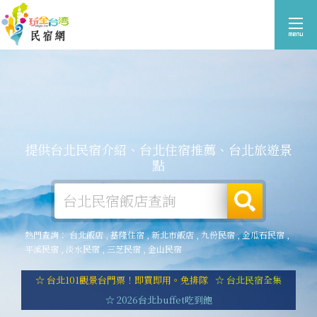
提供台北民宿介紹、台北住宿推薦、台北旅遊景
點
熱門查詢：
台北飯店
,
基隆住宿
,
新北市飯店
,
九份民宿
,
金瓜石民宿
,
平溪民宿
,
淡水民宿
,
三芝民宿
,
金山民宿
☆ 台北101觀景台門票！即買即用。免排隊
☆ 台北民宿全集
☆ 2026台北buffet吃到飽