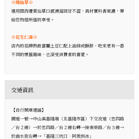
⊕燒仙草⊕
選用關西優質仙草口感滑溜回甘不澀，真材實料香氣濃，帶
給您物超所值的享受。
⊕花生仁湯⊕
店內的招牌熱飲當屬土豆仁配上油條或酥餅，吃來更有一番
不同的懷舊風味，也深受消費者的喜愛。
交通資訊
【自行開車建議】
國道一號→中山高基隆端（北基隆市區）下交流道（忠四路
／台２線）→於忠四路／台２線右轉→接南榮路／台５線→
於曲水街右轉→「基隆三坑口‧阿微剉冰」