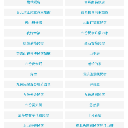
馥華飯店
富麗商務旅店
台北汐止慾望汽車旅館
薇星觀景汽車旅館
彭山農情館
九重町茶藝民宿
我好幸福
九份民宿許桑の家
綠憶茶棧民宿
金石客棧民宿
茶壺山觀景樓民宿餐廳
山中居
九份夜未眠
老松的家
寬宿
溫莎堡景觀民宿
九份民宿五番坑公園堡
好萊屋
九份老舍民宿
九份滿園民宿
九份洞天閣
悠然居
溫莎堡香草花園民宿
十分新宿
上山快樂民宿
東北角田園民宿醉月山莊