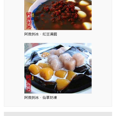
阿微剉冰‧紅豆湯圓
阿微剉冰‧仙草奶凍