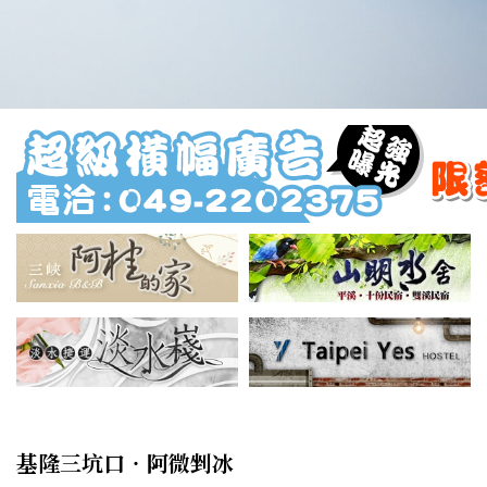
基隆三坑口‧阿微剉冰