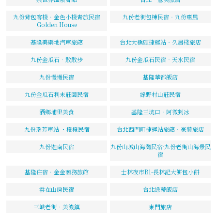
九份背包客棧．金色小棧青旅民宿
九份老街包棟民宿‧九份惠風
Golden House
基隆美樂地汽車旅館
台北大橋頭捷運站‧久居棧旅店
九份金瓜石‧散散步
九份金瓜石民宿‧天水民宿
九份慢慢民宿
基隆華都飯店
九份金瓜石利未莊園民宿
綠野村山莊民宿
酒鄉埔里美食
基隆三坑口‧阿微剉冰
九份瑞芳車站 ・橙橙民宿
台北西門町捷運站旅館‧豪贊旅店
九份迦南民宿
九份山城山海灣民宿·九份老街山海景民
宿
基隆住宿．金金商務旅館
士林夜市B1-長林記大餅包小餅
雲在山房民宿
台北綠蒂飯店
三峽老街．美濃鎮
東門旅店