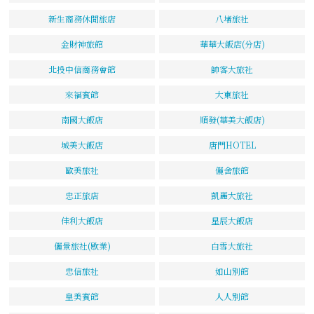
新生商務休閒旅店
八堵旅社
金財神旅館
華華大飯店(分店)
北投中信商務會館
帥客大旅社
來福賓館
大東旅社
南國大飯店
順發(華美大飯店)
城美大飯店
唐門HOTEL
歐美旅社
儷舍旅館
忠正旅店
凱麗大旅社
佳利大飯店
星辰大飯店
儷景旅社(歇業)
白雪大旅社
忠信旅社
如山別館
皇美賓館
人人別館