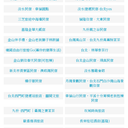
淡水民宿．幸福圓點
淡水捷運民宿-台北yes
三芝旅途中海邊民宿
福隆住宿．大東民宿
基隆金華大飯店
九份風之谷民宿
金山伴手禮・金山老街獅子林餅舖
台灣高山茶‧台北九份高麗照茗茶
韓國自由行旅遊Go(麗伶的簡單生活)
台北．林華泰茶行
金山劉住春天民宿(可包棟)
台北金山民宿．璞真民宿
新北市貢寮區民宿‧澳底灣民宿
淡水雅歌會館
樓仔厝民宿
月灣景觀民宿・台北石門白沙灣山海景
觀住宿
台北西門町捷運站旅店‧囍閱文旅
幸福山行民宿・平溪十分菁桐老街包棟
民宿
九份 ·西門町｜臺灣之寶茗茶
坎城時尚旅店
歐香商務旅店
長榮桂冠酒店(基隆)