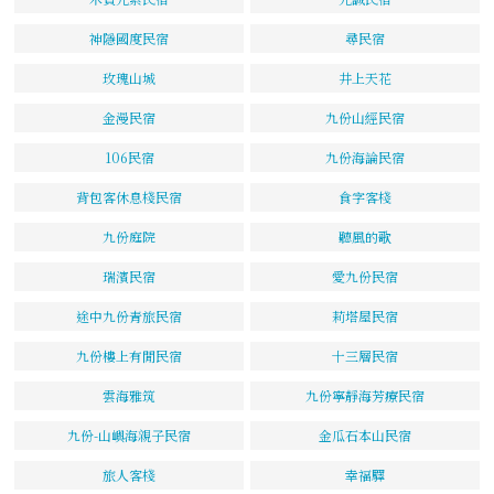
神隱國度民宿
尋民宿
玫瑰山城
井上天花
金漫民宿
九份山經民宿
106民宿
九份海論民宿
背包客休息棧民宿
食字客棧
九份庭院
聽風的歌
瑞濱民宿
愛九份民宿
途中九份青旅民宿
莉塔屋民宿
九份樓上有閒民宿
十三層民宿
雲海雅筑
九份寧靜海芳療民宿
九份-山嶼海親子民宿
金瓜石本山民宿
旅人客棧
幸福驛